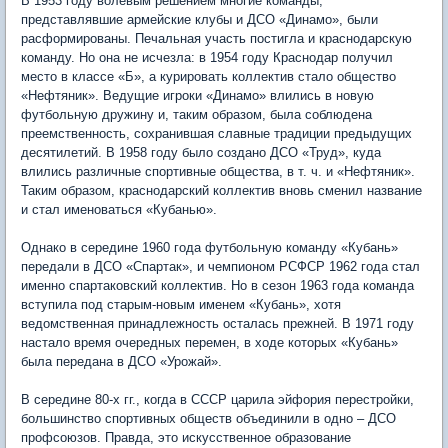
В 1953 году волевым решением многие команды,
представлявшие армейские клубы и ДСО «Динамо», были
расформированы. Печальная участь постигла и краснодарскую
команду. Но она не исчезла: в 1954 году Краснодар получил
место в классе «Б», а курировать коллектив стало общество
«Нефтяник». Ведущие игроки «Динамо» влились в новую
футбольную дружину и, таким образом, была соблюдена
преемственность, сохранившая славные традиции предыдущих
десятилетий. В 1958 году было создано ДСО «Труд», куда
влились различные спортивные общества, в т. ч. и «Нефтяник».
Таким образом, краснодарский коллектив вновь сменил название
и стал именоваться «Кубанью».
Однако в середине 1960 года футбольную команду «Кубань»
передали в ДСО «Спартак», и чемпионом РСФСР 1962 года стал
именно спартаковский коллектив. Но в сезон 1963 года команда
вступила под старым-новым именем «Кубань», хотя
ведомственная принадлежность осталась прежней. В 1971 году
настало время очередных перемен, в ходе которых «Кубань»
была передана в ДСО «Урожай».
В середине 80-х гг., когда в СССР царила эйфория перестройки,
большинство спортивных обществ объединили в одно – ДСО
профсоюзов. Правда, это искусственное образование