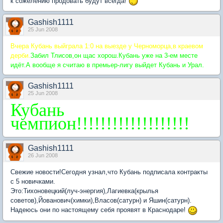
к сожелению продовать будут всегда!
Gashish1111
25 Jun 2008
Вчера Кубань выйграла 1:0 на выезде у Черноморца,в краевом
дерби.
Забил Тлисов,он щас хорош.Кубань уже на 3-ем месте
идёт.А вообще я считаю в премьер-лигу выйдет Кубань и Урал.
Gashish1111
25 Jun 2008
Кубань
чемпион!!!!!!!!!!!!!!!!!!!
Gashish1111
26 Jun 2008
Свежие новости!Сегодня узнал,что Кубань подписала контракты
с 5 новичками.
Это:Тихоновецкий(луч-энергия),Лагиевка(крылья
советов),Йованович(химки),Власов(сатурн) и Яшин(сатурн).
Надеюсь они по настоящему себя проявят в Краснодаре!