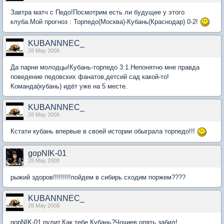
Завтра матч с Педо!Посмотрим есть ли будущее у этого
клуба.Мой прогноз : Торпедо(Москва)-Кубань(Краснодар) 0-2!
KUBANNNEC_
28 May 2008
Да парни молодцы!Кубань-торпедо 3:1.Непонятно мне правда
поведение педовских фанатов,детсий сад какой-то!
Команда(кубань) идёт уже на 5 месте.
KUBANNNEC_
28 May 2008
Кстати кубань впервые в своей истории обыграла торпедо!!!
gopNIK-01
28 May 2008
рыжий здоров!!!!!!!!!пойдем в сибирь сходим поржем????
KUBANNNEC_
28 May 2008
gopNIK-01 рулит.Как тебе Кубань?Чочиев опять забил!