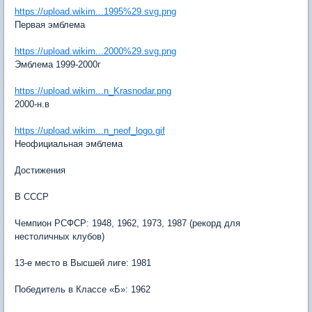
https://upload.wikim...1995%29.svg.png
Первая эмблема
https://upload.wikim...2000%29.svg.png
Эмблема 1999-2000г
https://upload.wikim...n_Krasnodar.png
2000-н.в
https://upload.wikim...n_neof_logo.gif
Неофициальная эмблема
Достижения
В СССР
Чемпион РСФСР: 1948, 1962, 1973, 1987 (рекорд для
нестоличных клубов)
13-е место в Высшей лиге: 1981
Победитель в Классе «Б»: 1962