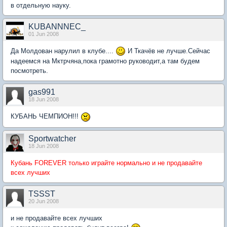
в отдельную науку.
KUBANNNEC_
01 Jun 2008
Да Молдован нарулил в клубе....
И Ткачёв не лучше.Сейчас
надеемся на Мктрчяна,пока грамотно руководит,а там будем
посмотреть.
gas991
18 Jun 2008
КУБАНЬ ЧЕМПИОН!!!
Sportwatcher
18 Jun 2008
Кубань FOREVER только играйте нормально и не продавайте
всех лучших
TSSST
20 Jun 2008
и не продавайте всех лучших