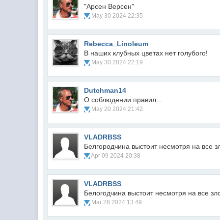
"Арсен Версен"
May 30 2024 22:35
Rebecca_Linoleum
В наших клубных цветах нет голубого!
May 30 2024 22:19
Dutchman14
О соблюдении правил...
May 20 2024 21:42
VLADRBSS
Белгородчина выстоит несмотря на все з
Apr 09 2024 20:38
VLADRBSS
Белогодчина выстоит несмотря на все зл
Mar 28 2024 13:49