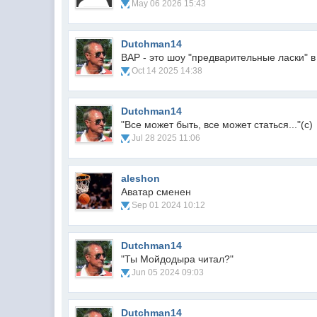
May 06 2026 15:43
Dutchman14
ВАР - это шоу "предварительные ласки" в
Oct 14 2025 14:38
Dutchman14
"Все может быть, все может статься..."(с)
Jul 28 2025 11:06
aleshon
Аватар сменен
Sep 01 2024 10:12
Dutchman14
"Ты Мойдодыра читал?"
Jun 05 2024 09:03
Dutchman14