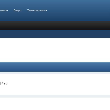
льтаты
Видео
Телепрограмма
7 гг.