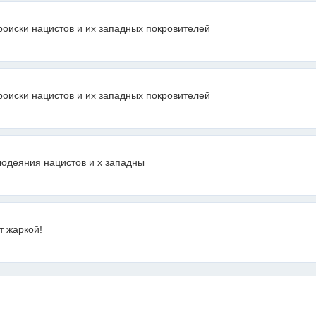
роиски нацистов и их западных покровителей
роиски нацистов и их западных покровителей
лодеяния нацистов и х западны
т жаркой!