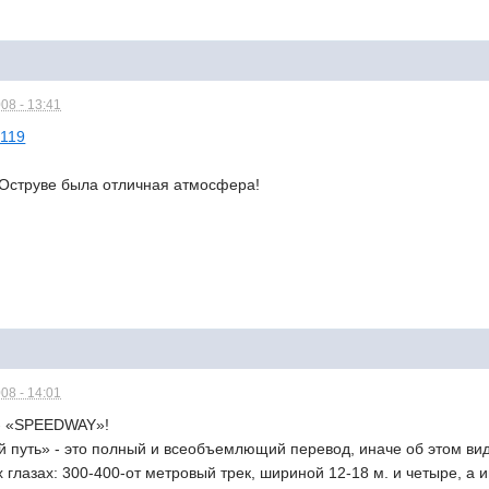
08 - 13:41
/119
 Оструве была отличная атмосфера!
08 - 14:01
 - «SPEEDWAY»!
путь» - это полный и всеобъемлющий перевод, иначе об этом виде
 глазах: 300-400-от метровый трек, шириной 12-18 м. и четыре, а 