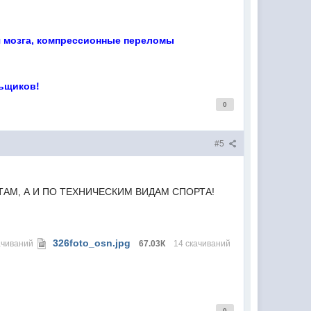
ия мозга, компрессионные переломы
льщиков!
0
#5
ТАМ, А И ПО ТЕХНИЧЕСКИМ ВИДАМ СПОРТА!
326foto_osn.jpg
ачиваний
67.03К
14 скачиваний
0