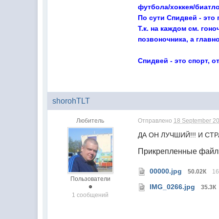
футбола/хоккея/биатло
По сути Спидвей - это 
Т.к. на каждом см. го
позвоночника, а главн
Спидвей - это спорт, 
shorohTLT
Любитель
Отправлено
18 September 20
ДА ОН ЛУЧШИЙ!!! И С
Прикрепленные фай
00000.jpg
50.02К
16
Пользователи
IMG_0266.jpg
35.3К
1 сообщений