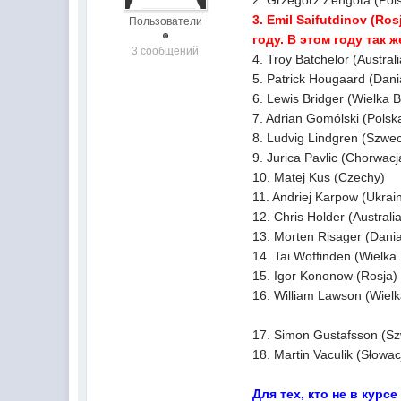
2. Grzegorz Zengota (Pol
3. Emil Saifutdinov (Ros
Пользователи
году. В этом году так
3 сообщений
4. Troy Batchelor (Australi
5. Patrick Hougaard (Dani
6. Lewis Bridger (Wielka B
7. Adrian Gomólski (Polsk
8. Ludvig Lindgren (Szwec
9. Jurica Pavlic (Chorwacj
10. Matej Kus (Czechy)
11. Andriej Karpow (Ukrai
12. Chris Holder (Australi
13. Morten Risager (Dani
14. Tai Woffinden (Wielka 
15. Igor Kononow (Rosja)
16. William Lawson (Wielk
17. Simon Gustafsson (Sz
18. Martin Vaculik (Słowac
Для тех, кто не в кур