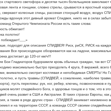
ох стартового светофора и десятки тысяч болельщиков замолкают
овая лента и гонщики, словно стрелы, срываются в яростный хоров
в, сверкают колесные спицы, рассекая стонущий воздух, воздух С
ожды вдохнув этот дивный аромат Спидвея, никто не в силах забыт
команд Открытого Чемпионата России есть такие слова:
ость обжигает!
ека полотно!
 побеждает!,,,,,,»
учше, подходят для описания СПИДВЕЯ! Риск, риСК, РИСК на каждом
вания Все происходящее обозревается как на ладони, максимальн
ека достигает до 120-от км/ч!!!
ие Бои Гладиаторов будоражили кровь обычных граждан, так вот С
одимо максимально быстро преодолеть 4 круга, 8 виражей, всего 
и, внимательно смотрит костлявая и непобедимая СМЕРТЬ! Но Гонщ
 полотно, и пусть травмы (СПИДВЕЙ, к сожалению, наиболее травм
порта), пусть переломы: рук, ног, ребер, ключиц, позвоночников и 
иков молят спидвейного Бога, о здоровье гонцов и о том, что в эт
ей очень развит в США и Австралии. В таких странах Европы, как
ия, а также в ряде других стран - СПИДВЕЙ занимает неизменно в
ей гремел и на территории СССР, а команда СССР своими спидвейн
ержался на плаву, много команд было потеряно. В настоящее врем