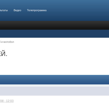
льтаты
Видео
Телепрограмма
 и мотобол
ЕЙ.
08 - 12:03