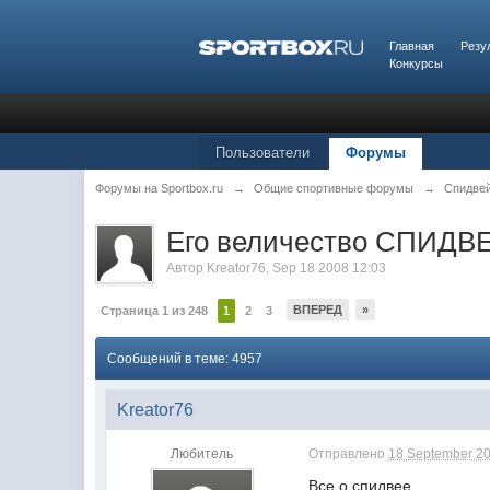
Главная
Резу
Конкурсы
Пользователи
Форумы
Форумы на Sportbox.ru
→
Общие спортивные форумы
→
Спидвей
Его величество СПИДВ
Автор
Kreator76
,
Sep 18 2008 12:03
ВПЕРЕД
»
Страница 1 из 248
1
2
3
Сообщений в теме: 4957
Kreator76
Любитель
Отправлено
18 September 20
Все о спидвее