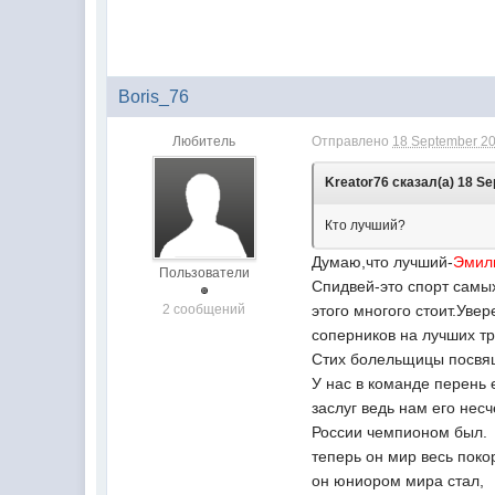
Boris_76
Любитель
Отправлено
18 September 20
Kreator76 сказал(а) 18 Se
Кто лучший?
Думаю,что лучший-
Эмил
Пользователи
Спидвей-это спорт самы
2 сообщений
этого многого стоит.Уве
соперников на лучших т
Стих болельщицы посв
У нас в команде перень 
заслуг ведь нам его несч
России чемпионом был.
теперь он мир весь поко
он юниором мира стал,