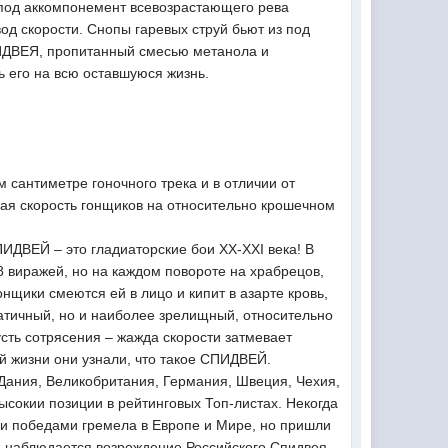
 под аккомпонемент всевозрастающего рева
од скорости. Снопы гаревых струй бьют из под
ПИДВЕЯ, пропитанный смесью метанола и
ь его на всю оставшуюся жизнь.
 сантиметре гоночного трека и в отличии от
ая скорость гонщиков на относительно крошечном
ПИДВЕЙ – это гладиаторские бои XX-XXI века! В
8 виражей, но на каждом повороте на храбрецов,
ики смеются ей в лицо и кипит в азарте кровь,
атичный, но и наиболее зрелищный, относительно
пусть сотрясения – жажда скорости затмевает
ой жизни они узнали, что такое СПИДВЕЙ.
 Дания, Великобритания, Германия, Швеция, Чехия,
ысокии позиции в рейтинговых Топ-листах. Некогда
ыми победами гремела в Европе и Мире, но пришли
я наблюдается возрождение Российского Спидвея,