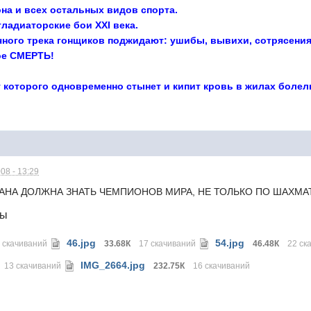
на и всех остальных видов спорта.
гладиаторские бои XXI века.
ночного трека гонщиков поджидают: ушибы, вывихи, сотрясен
ое СМЕРТЬ!
от которого одновременно стынет и кипит кровь в жилах боле
08 - 13:29
ТРАНА ДОЛЖНА ЗНАТЬ ЧЕМПИОНОВ МИРА, НЕ ТОЛЬКО ПО ШАХМА
лы
46.jpg
54.jpg
 скачиваний
33.68К
17 скачиваний
46.48К
22 ск
IMG_2664.jpg
13 скачиваний
232.75К
16 скачиваний