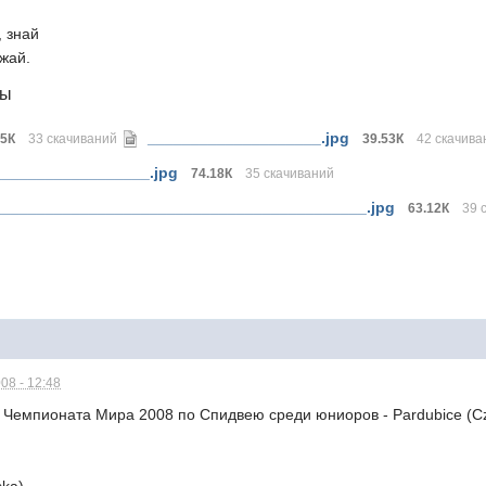
, знай
жай.
лы
____________________.jpg
05К
33 скачиваний
39.53К
42 скачива
_________________.jpg
74.18К
35 скачиваний
___________________________________________.jpg
63.12К
39 
08 - 12:48
го Чемпионата Мира 2008 по Спидвею среди юниоров - Pardubice (C