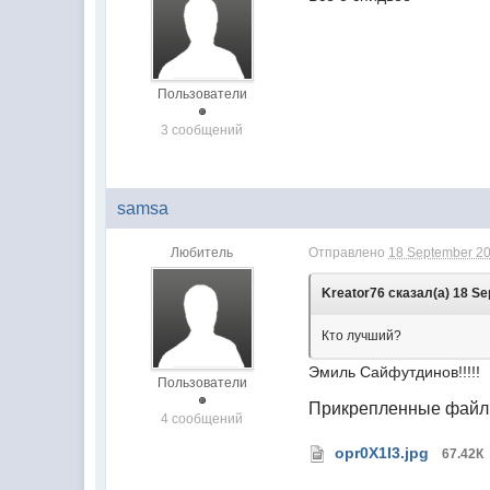
Пользователи
3 сообщений
samsa
Любитель
Отправлено
18 September 20
Kreator76 сказал(а) 18 Se
Кто лучший?
Эмиль Сайфутдинов!!!!!
Пользователи
Прикрепленные фай
4 сообщений
opr0X1I3.jpg
67.42К