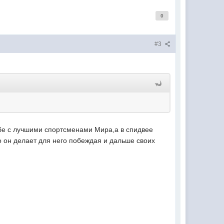
0
#3
бе с лучшими спортсменами Мира,а в спидвее
то он делает для него побеждая и дальше своих