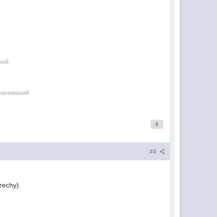
ний
скачиваний
0
#4
zechy).