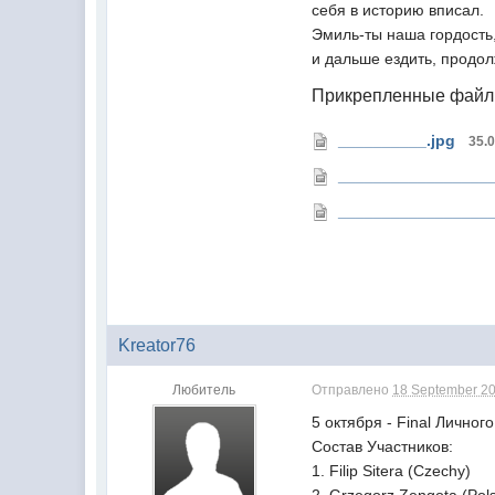
себя в историю вписал.
Эмиль-ты наша гордость
и дальше ездить, продол
Прикрепленные фай
__________.jpg
35.
__________________
_________________
Kreator76
Любитель
Отправлено
18 September 20
5 октября - Final Лично
Состав Участников:
1. Filip Sitera (Czechy)