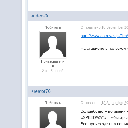
anders0n
Любитель
Отправлено
18 September 20
http://www.ostrowtv.pl/film
На стадионе в польском
Пользователи
2 сообщений
Kreator76
Любитель
Отправлено
18 September 20
Волшебство – по имени
«SPEEDWAY» – «быстрый 
Все происходит на ваших