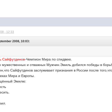
08 - 12:33
ptember 2008, 10:03:
ь Сайфутдинов
-Чемпион Мира по спидвею.
х мужественных и отважных Мужчин.Эмиль добился победы в борь
рен,что Сайфутдинов заслуживает признания в России после того,ч
реках Мира и Европы.
ящённый Эмилю:
есть
есить.
рил.