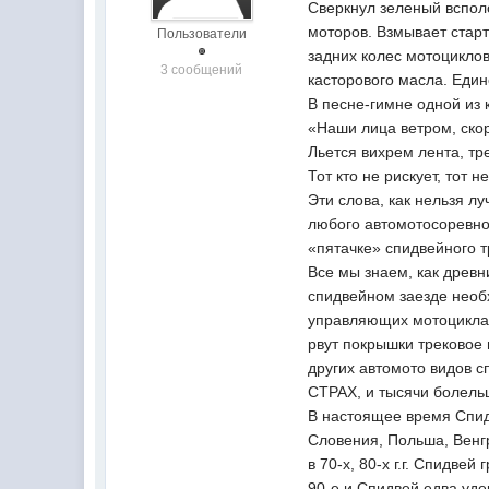
Сверкнул зеленый вспол
моторов. Взмывает старт
Пользователи
задних колес мотоцикло
3 сообщений
касторового масла. Един
В песне-гимне одной из 
«Наши лица ветром, скор
Льется вихрем лента, тр
Тот кто не рискует, тот не
Эти слова, как нельзя л
любого автомотосоревно
«пятачке» спидвейного тр
Все мы знаем, как древн
спидвейном заезде необх
управляющих мотоциклам
рвут покрышки трековое
других автомото видов с
СТРАХ, и тысячи болельщ
В настоящее время Спидв
Словения, Польша, Венгр
в 70-х, 80-х г.г. Спидв
90-е и Спидвей едва уд