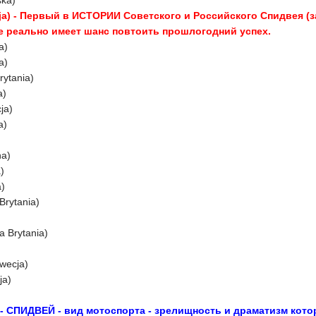
ska)
ja)
- Первый в ИСТОРИИ Советского и Российского Спидвея (за
 же реально имеет шанс повтоить прошлогодний успех.
a)
a)
rytania)
a)
ja)
a)
na)
a)
a)
Brytania)
a Brytania)
wecja)
ja)
се - СПИДВЕЙ - вид мотоспорта - зрелищность и драматизм кот