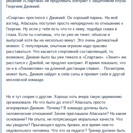
решение «Спартака» не продлевать контракт с защитником клуба
Георгием Джикией.
«Спартак» простился с Джикией. Он хороший парень. На мой
взгляд, Абаскаль поступил просто непорядочно по отношению к
Георгию. Ну если у тебя есть что-то к нему, подойди скажи в
глаза. Если ты считаешь, что он уже не тянет, объясни и
выпускай хотя бы на несколько минут. Это очень деликатный
момент. С популярным, опытным игроком надо красиво
расставаться. Что касается спортивной составляющей, то,
возможно, Джикии было бы уже тяжело в «Спартаке». «Зенит» же
расстался с Дзюбой, не продлил контракт. И время показало, что
он и в «Локомотиве» на длинной дистанции сбавил... Посмотрим,
может быть, Джикия найдет в себе силы и проявит себя в другой
московской команде.
Но я тут скорее о другом. Хорошо хоть вчера такую церемонию
организовали. Но что было до этого? Абаскаль просто
игнорировал Джикию. Почему? В команде должны быть
человеческие отношения! Зачем приглашали Абаскаля? На каком
основании? Ни опыта, ни потрясающих моральных качеств. Что
мы увидели? Прыгающего вдоль бровки, все время чем-то
недовольного человека. Что это за педагог? Тренер должен быть