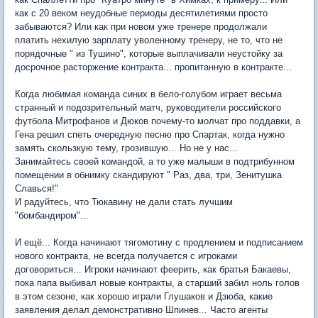
как с 20 веком неудобные периоды десятилетиями просто
забываются? Или как при новом уже тренере продолжали
платить нехилую зарплату уволенному тренеру, не то, что не
порядочные " из Тушино", которые выплачивали неустойку за
досрочное расторжение контракта... пропитанную в контракте...
Когда любимая команда синих в бело-голубом играет весьма
странный и подозрительный матч, руководители российского
футбола Митрофанов и Дюков почему-то молчат про поддавки, а
Гена решил спеть очередную песню про Спартак, когда нужно
замять скользкую тему, грозившую... Но не у нас...
Занимайтесь своей командой, а то уже малыши в подтрибунном
помещении в обнимку скандируют " Раз, два, три, Зенитушка
Славься!"
И радуйтесь, что Тюкавину не дали стать лучшим
"бомбандиром"...
И ещё... Когда начинают тягомотину с продлением и подписанием
нового контракта, не всегда получается с игроками
договориться... Игроки начинают феерить, как братья Бакаевы,
пока папа выбивал новые контракты, а старший забил ноль голов
в этом сезоне, как хорошо играли Глушаков и Дзюба, какие
заявления делал демонстративно Шпинев... Часто агенты