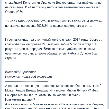
спокойным! Константин Иванович Бесков сидел на трибуне, а не
на скамейке. И «Спартак» у него играл великолепно!» — сказал
Орлов «СЭ».
18 мая стало известно, что 30-летний Джикия покинет «Спартак»
по окончании сезона-2023/24 на правах свободного агента.
Игрок выступает за столичный клуб с января 2017 года. Всего за
красно-белых он провел 215 матчей, забил 5 голов и отдал 11
результативных передач. Вместе с командой защитник стал
чемпионом России, а также обладателем Кубка и Суперкубка
страны.
Виталий Айрапетов
Источник: www.sport-express.ru
--------------------------------------------
А на чьи потрясающие человеческие качества Орлов намекает?
Может Андре Вилаш Боаша? Или может Мирчи Луческу? Или
Роберто Манчини? Работавших за копейки и рубли...
Или может на свои?
А у ваших никто у бровки не прыгал? Не апеллировал к арбитрам,
как Спаллетти про "Куатро минуте" в Химках, к примеру... Или