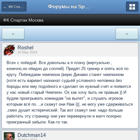
Форумы на Sportbox.ru
← ФК Спартак Москва
ФК Спартак Москва
«
»
Roshel
20 May 2024
Всех с победой. Все довольны а я плачу (виртуально ,
конечно,но обидно до соплей). Придёт 25 тренер и опять всё по
кругу. Побеждаем чемпиона (верю Динамо станет чемпионом
(хотя есть вариант назначат судьёй условного человека без
бороды или ему подобного и сделает он нужный счёт и появится
у нас новый старый Чемпион. Ох как хочу быть не правым.)) И
будем проигрывать командам "на вылет", и слушать игроков
которым всё по...,и скажут они Нам (((, не могу уже сдерживаться
,смех душит истерический. Так вот скажут они: надо больше
работать эту страницу они уже перевернули и матч позорно
проигранный забыли. Как-то так.
Dutchman14
20 May 2024