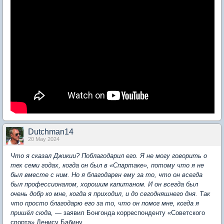
Dutchman14
20 May 2024
Что я сказал Джикии? Поблагодарил его. Я не могу говорить о
тех семи годах, когда он был в «Спартаке», потому что я не
был вместе с ним. Но я благодарен ему за то, что он всегда
был профессионалом, хорошим капитаном. И он всегда был
очень добр ко мне, когда я приходил, и до сегодняшнего дня. Так
что просто благодарю его за то, что он помог мне, когда я
пришёл сюда,
— заявил Бонгонда корреспонденту «Советского
спорта» Денису Бабину.