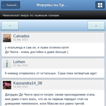
Форумы на Sportbox.ru
← Лыжный спорт
Чемпионат мира по лыжным гонкам
«
»
Calvados
01 Mar 2013
у итальянца и сам он, и лыжи отлично катят
Ди Чента - очень достойно и даже больше )
Lorhen
01 Mar 2013
6 команд оторвались от остальных. Саша пока четвертым идет
Kassandra14_08
01 Mar 2013
Джорджо Ди Чента просто потряс своим прохождением этапа,
мне даже стало жаль, что не он первым передал этап на
домашнем чемпионате, коли Максим все равно третий.