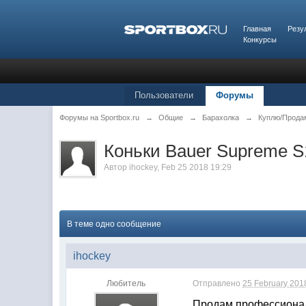
Главная
Резу
Конкурсы
Пользователи
Форумы
Форумы на Sportbox.ru
→
Общие
→
Барахолка
→
Куплю/Прода
Коньки Bauer Supreme S1
Автор
ihockey
,
Feb 25 2018 19:29
В теме одно сообщение
ihockey
Любитель
Отправлено
25 February 2018
Продам профессиональ