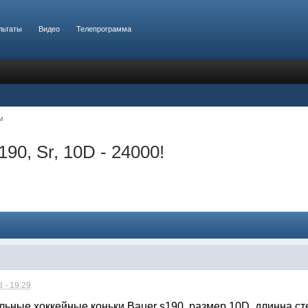
льтаты
Видео
Телепрограмма
м
90, Sr, 10D - 24000!
 - 19:29
ные хоккейные коньки Bauer s190, размер 10D, длинна сте