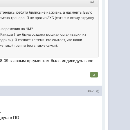
мотрелась, ребята бились не на жизнь, а насмерть. Было
смена тренера. Я не против ЗХБ (хотя я и вхожу в группу
го поражения на ЧМ?
б Канады (там была создана мощная организация из
рили). Я согласен с теми, кто считает, что наши
е такой группы (есть такие слухи).
 08-09 главным аргументом было индивидуальное
3
#42
.
руга в ПО.