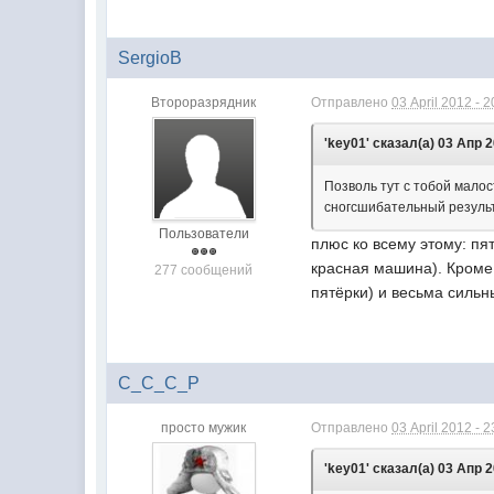
SergioB
Второразрядник
Отправлено
03 April 2012 - 2
'key01' сказал(а) 03 Апр 2
Позволь тут с тобой мало
сногсшибательный результ
Пользователи
плюс ко всему этому: пя
красная машина). Кроме
277 сообщений
пятёрки) и весьма силь
C_C_C_P
просто мужик
Отправлено
03 April 2012 - 2
'key01' сказал(а) 03 Апр 2