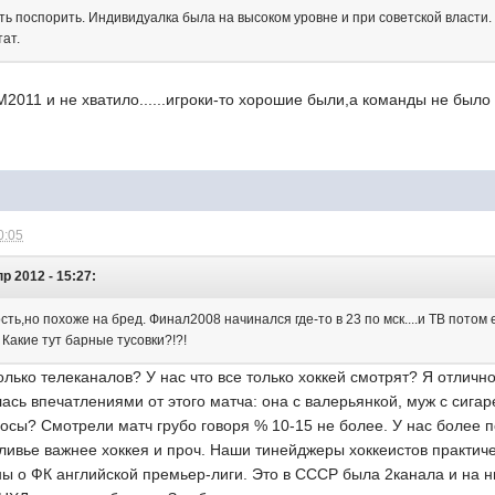
сть поспорить. Индивидуалка была на высоком уровне и при советской власти
ат.
2011 и не хватило......игроки-то хорошие были,а команды не было
0:05
р 2012 - 15:27:
сть,но похоже на бред. Финал2008 начинался где-то в 23 по мск....и ТВ пото
 Какие тут барные тусовки?!?!
олько телеканалов? У нас что все только хоккей смотрят? Я отличн
ась впечатлениями от этого матча: она с валерьянкой, муж с сига
росы? Смотрели матч грубо говоря % 10-15 не более. У нас более
оливье важнее хоккея и проч. Наши тинейджеры хоккеистов практичес
ы о ФК английской премьер-лиги. Это в СССР была 2канала и на н