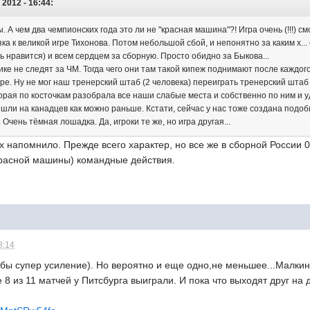
 2012 - 16:44:
 А чем два чемпионских года это ли не "красная машина"?! Игра очень (!!!) с
ка к великой игре Тихонова. Потом небольшой сбой, и непонятно за каким х... 
нь нравится) и всем сердцем за сборную. Просто обидно за Быкова...
рике не следят за ЧМ. Тогда чего они там такой кипеж поднимают после каждо
ере. Ну не мог наш тренерский штаб (2 человека) переиграть тренерский шта
рая по косточкам разобрала все наши слабые места и собственно по ним и уда
шли на канадцев как можно раньше. Кстати, сейчас у нас тоже создана подоби
Очень тёмная лошадка. Да, игроки те же, но игра другая...
х напомнило. Прежде всего характер, но все же в сборной России
Красной машины) командные действия.
8:14
бы супер усиление). Но вероятно и еще одно,не меньшее...Малкин
 из 11 матчей у Питсбурга выиграли. И пока что выходят друг на д