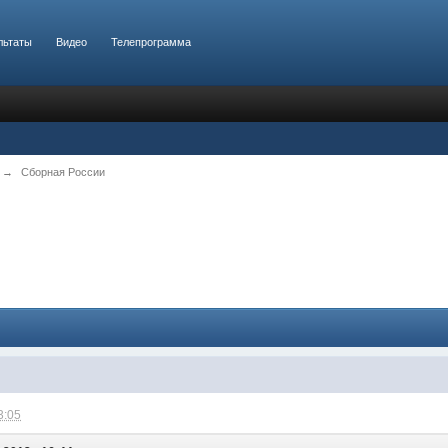
льтаты
Видео
Телепрограмма
→
Сборная России
3:05