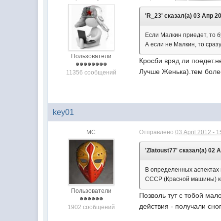
'R_23' сказал(а) 03 Апр 20
Если Малкин приедет, то б
А если не Малкин, то сраз
Пользователи
Кросби вряд ли поедет.н
Лучше Женька).тем более,
11356 сообщений
key01
МС
Отправлено
03 April 2012 - 1
'Zlatoust77' сказал(а) 02 
В определенных аспектах 
СССР (Красной машины) к
Пользователи
Позволь тут с тобой мал
действия - получали сно
1902 сообщений