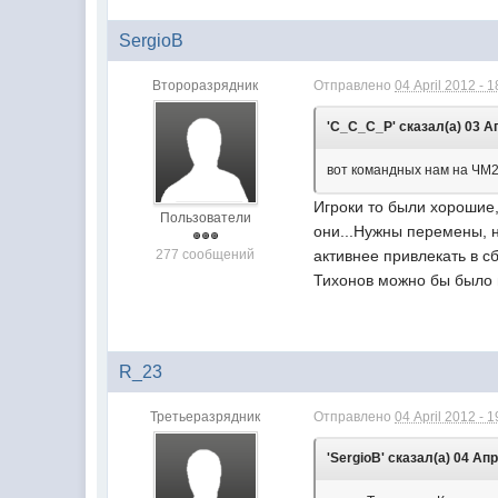
SergioB
Второразрядник
Отправлено
04 April 2012 - 1
'C_C_C_P' сказал(а) 03 Ап
вот командных нам на ЧМ20
Игроки то были хорошие,
Пользователи
они...Нужны перемены, н
277 сообщений
активнее привлекать в с
Тихонов можно бы было 
R_23
Третьеразрядник
Отправлено
04 April 2012 - 1
'SergioB' сказал(а) 04 Апр