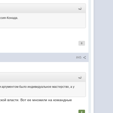
ссия-Конада.
0
#45
м аргументом было индивидуальное мастерство, а у
ской власти. Вот ее множили на командные
2