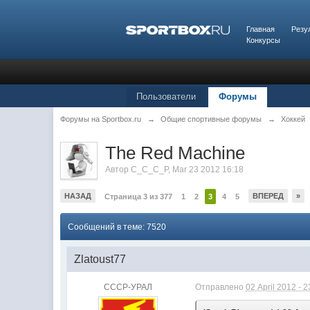
Главная
Резу
Конкурсы
Пользователи
Форумы
Форумы на Sportbox.ru
→
Общие спортивные форумы
→
Хоккей
The Red Machine
Автор
C_C_C_P
,
Mar 23 2012 16:18
НАЗАД
ВПЕРЕД
»
Страница 3 из 377
1
2
3
4
5
Сообщений в теме: 7520
Zlatoust77
СССР-УРАЛ
Отправлено
02 April 2012 - 2