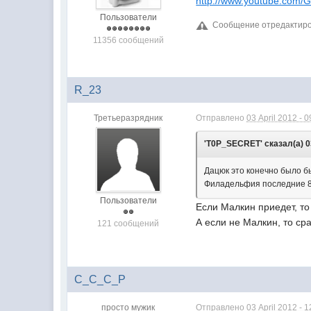
http://www.youtube.com
Пользователи
Сообщение отредактиров
11356 сообщений
R_23
Третьеразрядник
Отправлено
03 April 2012 - 0
'T0P_SECRET' сказал(а) 03
Дацюк это конечно было б
Филадельфия последние 8 и
Пользователи
Если Малкин приедет, то
А если не Малкин, то сра
121 сообщений
C_C_C_P
просто мужик
Отправлено
03 April 2012 - 1