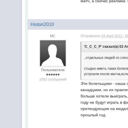
матч, а сейчас реклама: 
Histori2010
МС
Отправлено
04 April 2012 - 0
'C_C_C_P' сказал(а) 02 Ап
..отдельных людей со сле
стыдно иметь таких болел
Пользователи
устроили после матча,если
1092 сообщений
Эти болельщики - наша э
канадцами, но их практ
больше хотели выиграть,
году не будут играть в 
претендующие на медали
прошлый год.