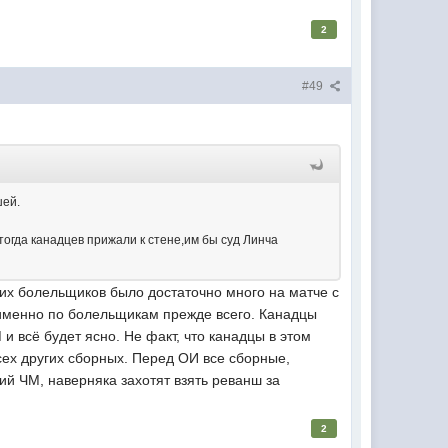
2
#49
шей.
тогда канадцев прижали к стене,им бы суд Линча
ших болельщиков было достаточно много на матче с
 именно по болельщикам прежде всего. Канадцы
и всё будет ясно. Не факт, что канадцы в этом
сех других сборных. Перед ОИ все сборные,
й ЧМ, наверняка захотят взять реванш за
2