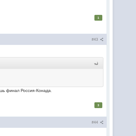
1
#43
аешь финал Россия-Конада.
3
#44