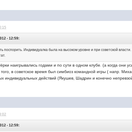
0:15
012 - 12:59:
сть поспорить. Индивидуалка была на высоком уровне и при советской власти
ат.
тёрки наигрывались годами и по сути в одном клубе. (а когда они у
 того, в советское время был симбиоз командной игры ( напр. Ми
ных индивидуальных действий (Якушев, Шадрин и конечно непревз
3:02
012 - 12:59: