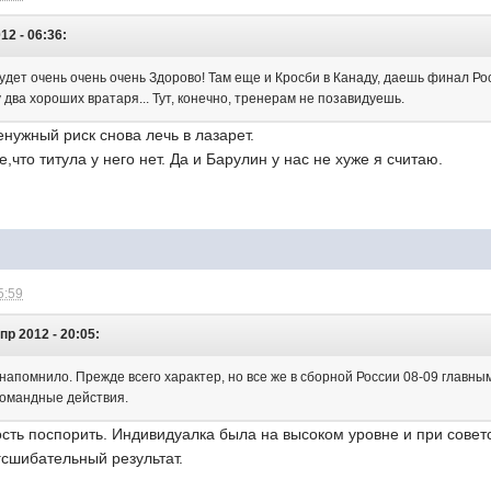
12 - 06:36:
удет очень очень очень Здорово! Там еще и Кросби в Канаду, даешь финал Ро
у два хороших вратаря... Тут, конечно, тренерам не позавидуешь.
енужный риск снова лечь в лазарет.
что титула у него нет. Да и Барулин у нас не хуже я считаю.
5:59
Апр 2012 - 20:05:
напомнило. Прежде всего характер, но все же в сборной России 08-09 главны
омандные действия.
ость поспорить. Индивидуалка была на высоком уровне и при совет
гсшибательный результат.