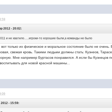
8:59
р 2012 - 20:02:
11 и не хватило......игроки-то хорошие были,а команды не было
 вот только их физическое и моральное состояние было не очень.
овая, свежая кровь. Такими людьми должны стать: Кузнеов, Тарасе
борную. Мне например Буртасов понравился. А если бы Кузнецов п
воспитывать для новой красной машины...
9:09
 2012 - 15:59: