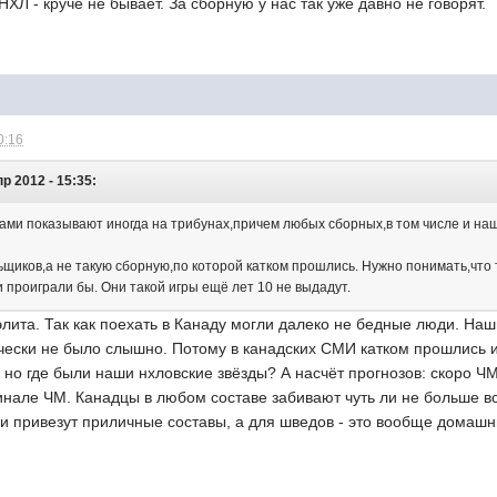
НХЛ - круче не бывает. За сборную у нас так уже давно не говорят.
0:16
р 2012 - 15:35:
зами показывают иногда на трибунах,причем любых сборных,в том числе и на
ьщиков,а не такую сборную,по которой катком прошлись. Нужно понимать,что 
 проиграли бы. Они такой игры ещё лет 10 не выдадут.
лита. Так как поехать в Канаду могли далеко не бедные люди. На
ически не было слышно. Потому в канадских СМИ катком прошлись
 но где были наши нхловские звёзды? А насчёт прогнозов: скоро ЧМ 
финале ЧМ. Канадцы в любом составе забивают чуть ли не больше в
 привезут приличные составы, а для шведов - это вообще домашни