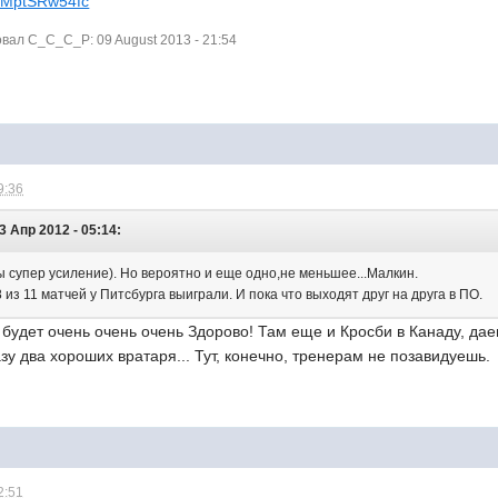
/GMptSRw54fc
ал C_C_C_P: 09 August 2013 - 21:54
9:36
 Апр 2012 - 05:14:
ы супер усиление). Но вероятно и еще одно,не меньшее...Малкин.
з 11 матчей у Питсбурга выиграли. И пока что выходят друг на друга в ПО.
 будет очень очень очень Здорово! Там еще и Кросби в Канаду, д
зу два хороших вратаря... Тут, конечно, тренерам не позавидуешь.
2:51