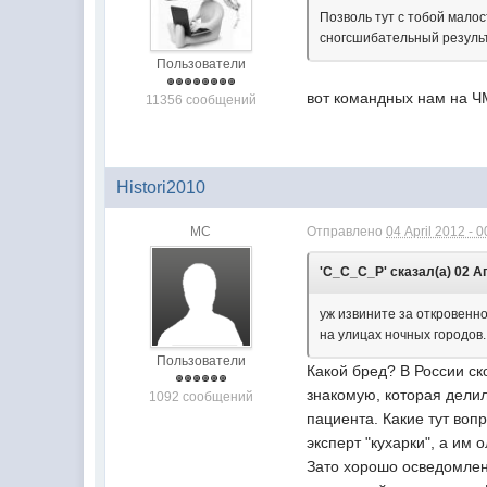
Позволь тут с тобой мало
сногсшибательный результ
Пользователи
вот командных нам на ЧМ
11356 сообщений
Histori2010
МС
Отправлено
04 April 2012 - 0
'C_C_C_P' сказал(а) 02 Ап
уж извините за откровенно
на улицах ночных городов.
Пользователи
Какой бред? В России ск
знакомую, которая делил
1092 сообщений
пациента. Какие тут воп
эксперт "кухарки", а им 
Зато хорошо осведомлен