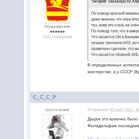
'SergioB' сказал(а) 02 Апр
По поводу красной машины.
даже мнение, что игра близ
тех, кому его стиль не оче
Пользователи
По поводу того, что в аме
1541 сообщений
Что касается ОИ в Ванкув
лучших тренеров НХЛ, кото
правильно сделали, что вы
Что касается сборной ЗХБ. 
В определенных аспекта
мастерство, а у СССР (
C_C_C_P
просто мужик
Отправлено
03 April 2012 - 0
Дацюк это конечно было 
Филадельфия последние 8