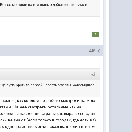
. Вот ее множили на командные действия - получали
2
#48
м ещё сутки крутило первой новостью толпы болельщиков
о помню, как коллеги по работе смотрели на мою
ретами. На неё смотрели остальные как на
 половвины населения страны как выразился один
ки не знают (если только в городах, где есть ХК).
их одновременно могли показывать один и тот же