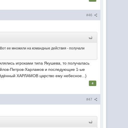
#46
. Вот ее множили на командные действия - получали
силялись игроками типа Якушева, то получалась
хайлов-Петров-Харламов и последующие 1-ые
ойдённый ХАРЛАМОВ царство ему небесное...)
4
#47