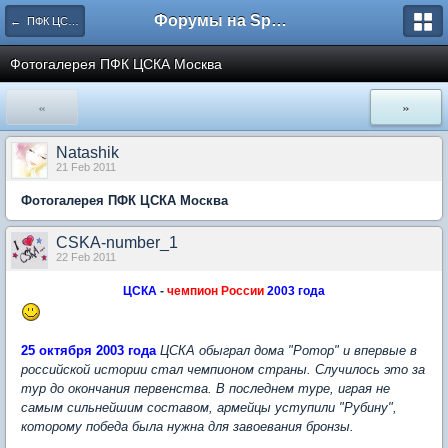
Форумы на Sportbox.ru
← ПФК ЦСКА Москва
Фотогалерея ПФК ЦСКА Москва
«
»
Natashik
21 Feb 2011
Фотогалерея ПФК ЦСКА Москва
CSKA-number_1
22 Feb 2011
ЦСКА
-
чемпион России
2003 года
25 октября 2003 года
ЦСКА обыграл дома "Ротор" и впервые в
российской истории стал чемпионом страны. Случилось это за
тур до окончания первенства. В последнем туре, играя не
самым сильнейшим составом, армейцы уступили "Рубину",
которому победа была нужна для завоевания бронзы.