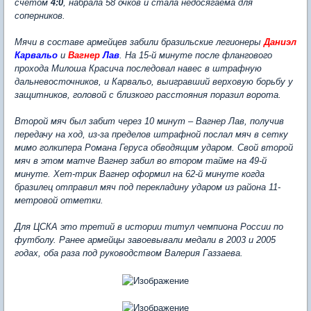
счетом
4:0
, набрала 58 очков и стала недосягаема для
соперников.
Мячи в составе армейцев забили бразильские легионеры
Даниэл
Карвальо
и
Вагнер
Лав
. На 15-й минуте после флангового
прохода Милоша Красича последовал навес в штрафную
дальневосточников, и Карвальо, выигравший верховую борьбу у
защитников, головой с близкого расстояния поразил ворота.
Второй мяч был забит через 10 минут – Вагнер Лав, получив
передачу на ход, из-за пределов штрафной послал мяч в сетку
мимо голкипера Романа Геруса обводящим ударом. Свой второй
мяч в этом матче Вагнер забил во втором тайме на 49-й
минуте. Хет-трик Вагнер оформил на 62-й минуте когда
бразилец отправил мяч под перекладину ударом из района 11-
метровой отметки.
Для ЦСКА это третий в истории титул чемпиона России по
футболу. Ранее армейцы завоевывали медали в 2003 и 2005
годах, оба раза под руководством Валерия Газзаева.