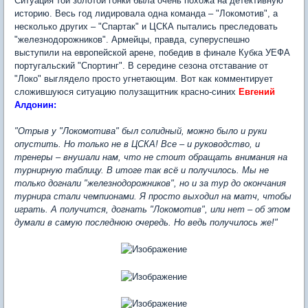
Ситуация той золотой гонки была очень похожа на детективную
историю. Весь год лидировала одна команда – "Локомотив", а
несколько других – "Спартак" и ЦСКА пытались преследовать
"железнодорожников". Армейцы, правда, суперуспешно
выступили на европейской арене, победив в финале Кубка УЕФА
португальский "Спортинг". В середине сезона отставание от
"Локо" выглядело просто угнетающим. Вот как комментирует
сложившуюся ситуацию полузащитник красно-синих
Евгений
Алдонин:
"Отрыв у "Локомотива" был солидный, можно было и руки
опустить. Но только не в ЦСКА! Все – и руководство, и
тренеры – внушали нам, что не стоит обращать внимания на
турнирную таблицу. В итоге так всё и получилось. Мы не
только догнали "железнодорожников", но и за тур до окончания
турнира стали чемпионами. Я просто выходил на матч, чтобы
играть. А получится, догнать "Локомотив", или нет – об этом
думали в самую последнюю очередь. Но ведь получилось же!"