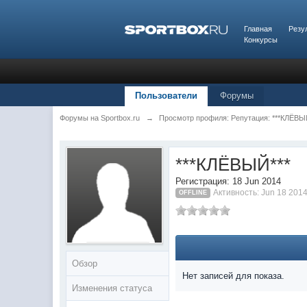
Главная
Резу
Конкурсы
Пользователи
Форумы
Форумы на Sportbox.ru
→
Просмотр профиля: Репутация: ***КЛЁВЫ
***КЛЁВЫЙ***
Регистрация: 18 Jun 2014
Активность: Jun 18 2014
OFFLINE
Обзор
Нет записей для показа.
Изменения статуса