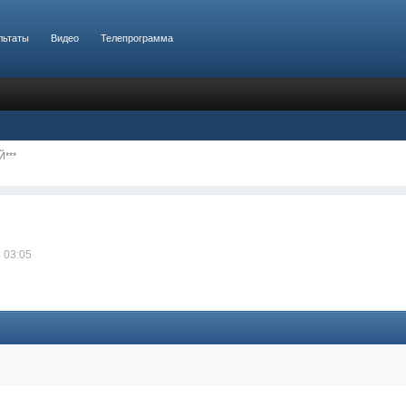
льтаты
Видео
Телепрограмма
Й***
 03:05