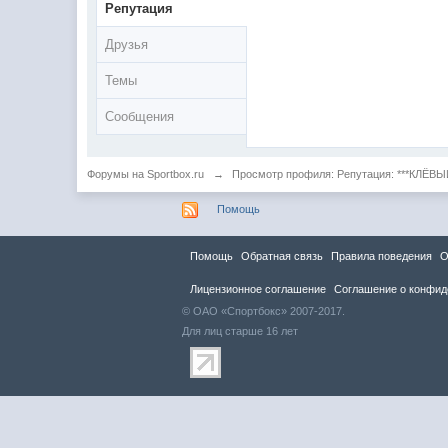
Репутация
Друзья
Темы
Сообщения
Форумы на Sportbox.ru
→
Просмотр профиля: Репутация: ***КЛЁВЫ
Помощь
Помощь
Обратная связь
Правила повeдения
О
Лицензионное соглашение
Соглашение о конфид
© ОАО «Спортбокс» 2007-2017.
Для лиц старше 16 лет