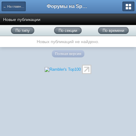
Форумы на Sportbox.ru
← На главную
Новые публикации
По типу
По секции
По времени
Новых публикаций не найдено.
Полная версия