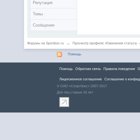
Репутация
Темы
Сообщения
Форумы на Sportbox.ru
→
Просмотр профиля: Изменения статуса: -
Помощь
Помощь
Обратная связь
Правила повeдения
О
Лицензионное соглашение
Соглашение о конфид
© ОАО «Спортбокс» 2007-2017.
Для лиц старше 16 лет