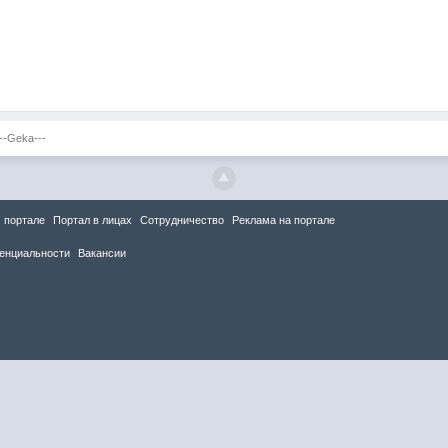
--Geka---
 портале
Портал в лицах
Сотрудничество
Реклама на портале
енциальности
Вакансии