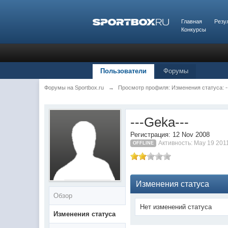
Главная
Резу
Конкурсы
Пользователи
Форумы
Форумы на Sportbox.ru
→
Просмотр профиля: Изменения статуса: -
---Geka---
Регистрация: 12 Nov 2008
Активность: May 19 201
OFFLINE
Изменения статуса
Обзор
Нет изменений статуса
Изменения статуса