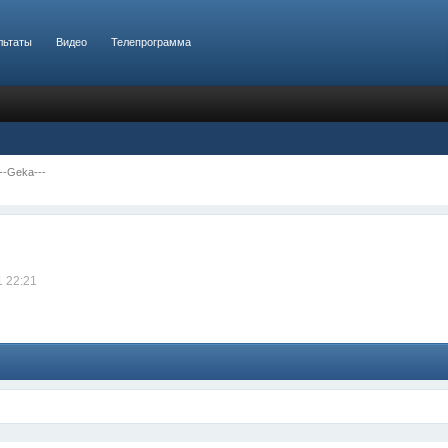
льтаты
Видео
Телепрограмма
--Geka---
1 22:21