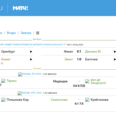
се
Вчера
Завтра
ФУТБОЛ
FONBET КУБОК РОССИИ ПО ФУТБОЛУ СЕЗОНА 2026-2027 ГГ.
ТУР 1 ПУТЬ РПЛ
Оренбург
Факел
0:1
Динамо М
Ахмат
Зенит
1:0
Балтика
:4)
ТЕННИС
ATP. 2026.
1/32 ФИНАЛА
ван де
Теренс
Медведев
—
Зандсхулп
3)
3:6 6:7(5)
WTA. 2026.
1/32 ФИНАЛА
Плишкова Кар.
Самсонова
—
Крейчикова
6:1 7:5