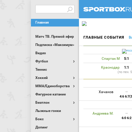
Главная
Матч ТВ. Прямой эфир
ГЛАВНЫЕ СОБЫТИЯ
В
Подписка «Максимум»
Видео
Спартак М
5:1
Футбол
Краснодар
1:1
Теннис
(по пен. 5
Хоккей
MMA/Единоборства
Хачанов
—
Фигурное катание
4:6 6:7(
Биатлон
Лыжные гонки
Андреева М.
—
6:0 6:2
Бокс
Допинг