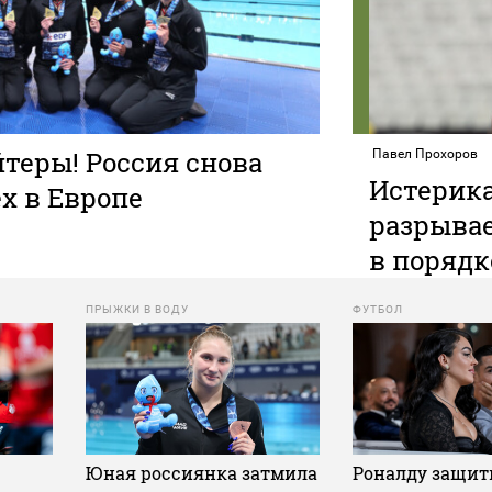
йтеры! Россия снова
Павел Прохоров
Истерика
х в Европе
разрывае
в порядк
ПРЫЖКИ В ВОДУ
ФУТБОЛ
Юная россиянка затмила
Роналду защит