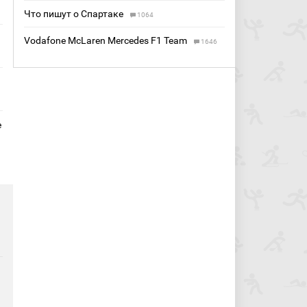
Что пишут о Спартаке
1064
Vodafone McLaren Mercedes F1 Team
1646
е