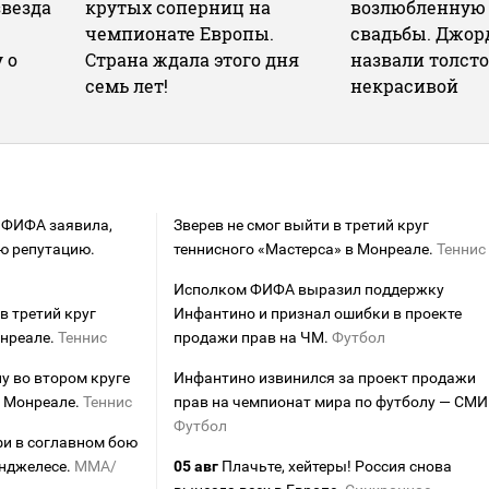
звезда
крутых соперниц на
возлюбленную
чемпионате Европы.
свадьбы. Джо
 о
Страна ждала этого дня
назвали толсто
семь лет!
некрасивой
 ФИФА заявила,
Зверев не смог выйти в третий круг
ю репутацию.
теннисного «Мастерса» в Монреале.
Теннис
Исполком ФИФА выразил поддержку
в третий круг
Инфантино и признал ошибки в проекте
онреале.
Теннис
продажи прав на ЧМ.
Футбол
у во втором круге
Инфантино извинился за проект продажи
в Монреале.
Теннис
прав на чемпионат мира по футболу — СМИ
Футбол
фи в соглавном бою
Анджелесе.
MMA/
05 авг
Плачьте, хейтеры! Россия снова