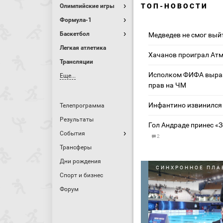
ТОП-НОВОСТИ
Олимпийские игры
Формула-1
Баскетбол
Медведев не смог выйт
Легкая атлетика
Хачанов проиграл Атм
Трансляции
Исполком ФИФА выраз
Еще...
прав на ЧМ
Инфантино извинился 
Телепрограмма
Результаты
Гол Андраде принес «З
События
2
Трансферы
Дни рождения
СИНХРОННОЕ ПЛА
Спорт и бизнес
Форум