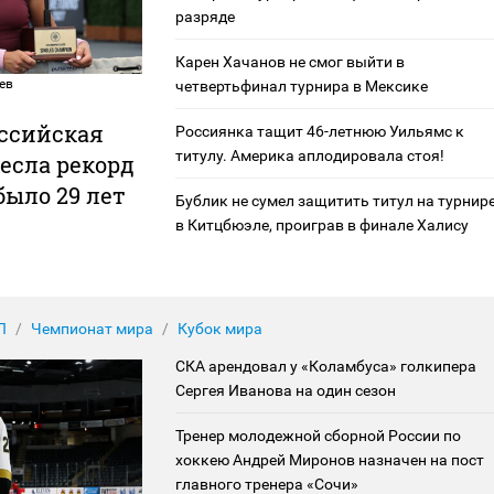
разряде
Карен Хачанов не смог выйти в
ев
четвертьфинал турнира в Мексике
ссийская
Россиянка тащит 46-летнюю Уильямс к
титулу. Америка аплодировала стоя!
есла рекорд
 было 29 лет
Бублик не сумел защитить титул на турнир
в Китцбюэле, проиграв в финале Халису
Л
Чемпионат мира
Кубок мира
СКА арендовал у «Коламбуса» голкипера
Сергея Иванова на один сезон
Тренер молодежной сборной России по
хоккею Андрей Миронов назначен на пост
главного тренера «Сочи»