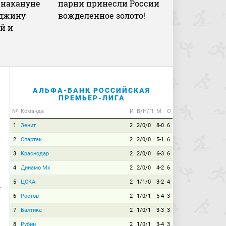
 накануне
парни принесли России
рджину
вожделенное золото!
й и
АЛЬФА-БАНК РОССИЙСКАЯ
ПРЕМЬЕР-ЛИГА
№
Команда
И
В/Н/П
М
О
1
Зенит
2
2/0/0
8-0
6
2
Спартак
2
2/0/0
5-1
6
3
Краснодар
2
2/0/0
6-3
6
4
Динамо Мх
2
2/0/0
4-2
6
5
ЦСКА
2
1/1/0
3-2
4
.
6
Ростов
2
1/0/1
5-4
3
7
Балтика
2
1/0/1
3-3
3
8
Рубин
2
1/0/1
3-4
3