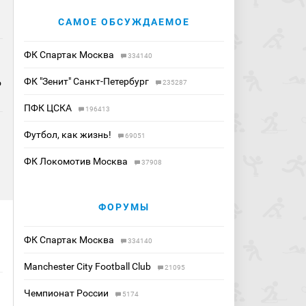
САМОЕ ОБСУЖДАЕМОЕ
ФК Спартак Москва
334140
ФК "Зенит" Санкт-Петербург
о
235287
ПФК ЦСКА
196413
Футбол, как жизнь!
69051
ФК Локомотив Москва
37908
ФОРУМЫ
ФК Спартак Москва
334140
Manchester City Football Club
21095
Чемпионат России
5174