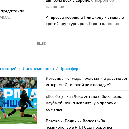
вынесла всех в Европе.
Синхронное
плавание
у предложили
MMA/
Андреева победила Плишкову и вышла в
третий круг турнира в Торонто.
Теннис
ЕЩЕ
га наций
Лига чемпионов
Трансферы
Истерика Неймара после матча разрывает
интернет. С головой не в порядке?
«Все бегут из «Локомотива». Экс-звезда
клуба обнажил неприятную правду о
команде
Вратарь «Родины» Волков: «За
чемпионство в РПЛ будут бороться