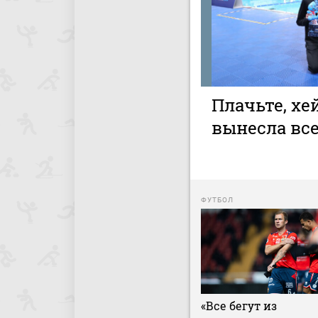
Плачьте, хе
вынесла все
ФУТБОЛ
«Все бегут из