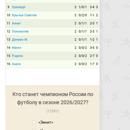
9
Оренбург
2
1/0/1
2-4
3
10
Крылья Советов
2
0/2/0
1-1
2
11
Ахмат
2
0/1/1
2-3
1
12
Локомотив
2
0/1/1
2-3
1
13
Динамо М
2
0/1/1
1-2
1
14
Факел
2
0/0/2
3-5
0
15
Родина
2
0/0/2
2-7
0
16
Акрон
2
0/0/2
1-7
0
Кто станет чемпионом России по
футболу в сезоне 2026/2027?
12581
«Зенит»