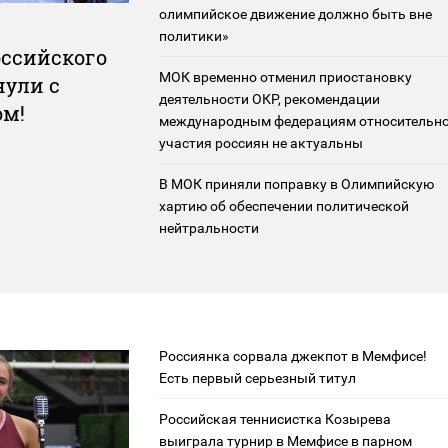
олимпийское движение должно быть вне
политики»
оссийского
МОК временно отменил приостановку
нули с
деятельности ОКР, рекомендации
ом!
международным федерациям относительн
участия россиян не актуальны
В МОК приняли поправку в Олимпийскую
хартию об обеспечении политической
нейтральности
Россиянка сорвала джекпот в Мемфисе!
Есть первый серьезный титул
Российская теннисистка Козырева
выиграла турнир в Мемфисе в парном