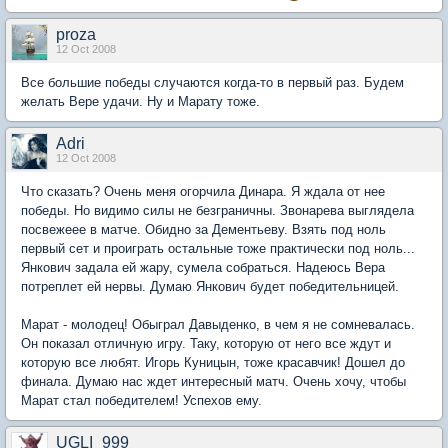
proza
12 Oct 2008
Все большие победы случаются когда-то в первый раз. Будем
желать Вере удачи. Ну и Марату тоже.
Adri
12 Oct 2008
Что сказать? Очень меня огорчила Динара. Я ждала от нее
победы. Но видимо силы не безграничны. Звонарева выглядела
посвежеее в матче. Обидно за Дементьеву. Взять под ноль
первый сет и проиграть остальные тоже практически под ноль...
Янкович задала ей жару, сумела собраться. Надеюсь Вера
потреплет ей нервы. Думаю Янкович будет победительницей.
Марат - молодец! Обыграл Давыденко, в чем я не сомневалась.
Он показал отличную игру. Таку, которую от него все ждут и
которую все любят. Игорь Куницын, тоже красавчик! Дошел до
финала. Думаю нас ждет интересный матч. Очень хочу, чтобы
Марат стал победителем! Успехов ему.
UGLI_999