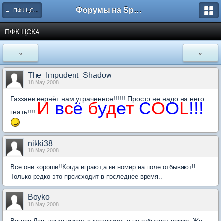
Форумы на Sportbox.ru
← ПФК ЦСКА Москва
ПФК ЦСКА
«
»
The_Impudent_Shadow
18 May 2008
Газзаев вернёт нам утраченное!!!!!! Просто не надо на него
И
в
с
ё
б
у
д
е
т
C
O
O
L
!!!
гнать!!!!
nikki38
18 May 2008
Все они хороши!!Когда играют,а не номер на поле отбывают!!
Только редко это происходит в последнее время..
Boyko
18 May 2008
Вагнер Лав, когда играет с желанием, а не отбывает номер. Жо -