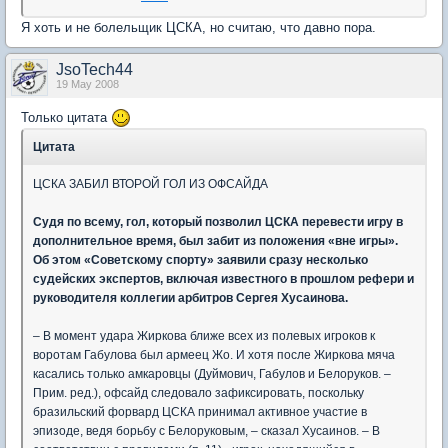
Я хоть и не болельщик ЦСКА, но считаю, что давно пора.
JsoTech44
19 May 2008
Только цитата
Цитата
ЦСКА ЗАБИЛ ВТОРОЙ ГОЛ ИЗ ОФСАЙДА
Судя по всему, гол, который позволил ЦСКА перевести игру в
дополнительное время, был забит из положения «вне игры».
Об этом «Советскому спорту» заявили сразу несколько
судейских экспертов, включая известного в прошлом рефери и
руководителя коллегии арбитров Сергея Хусаинова.
– В момент удара Жиркова ближе всех из полевых игроков к
воротам Габулова был армеец Жо. И хотя после Жиркова мяча
касались только амкаровцы (Дуймович, Габулов и Белоруков. –
Прим. ред.), офсайд следовало зафиксировать, поскольку
бразильский форвард ЦСКА принимал активное участие в
эпизоде, ведя борьбу с Белоруковым, – сказал Хусаинов. – В