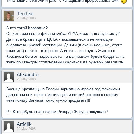
Типа наши любители играют с канадцкими профессионалами.
Tryzhko
20 May 2008
А кто такой Карвальо?
Он хоть раз после финала кубка УЕФА играл в полную силу?
Да и все бразильцы в ЦСКА - зажравшиеся и не имеющие
абсолютно никакой мотивации. Деньги (и очень большие, стоит
отметить) платят - и хорошо. А играть - вон пусть Жирков с
Красичем бегают-надрываются, а мы пешком будем бродить, на
жопу при каждом столкновении садиться да ручками разводить.
Alexandro
20 May 2008
Вообще бразильцы в России нормально играют год максимум
два,потом они теряют мотивацию и всякий интерес к нашему
чемпионату.Вагнера точно нужно продавать!!!
P.s Кто-нибудь знает зачем Рикардо Жезуса покупали?
ArtMilk
20 May 2008