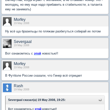
молодец, но ему еще надо прибавить в стабильности, а таланта
ему не занимать)
Morfey
19 May 2008
Ну всё ща бразильцы по пляжам разбегуться собирай их потом
Severgaal
19 May 2008
Вот ознакомтесь с
этой
новостью!!
Morfey
19 May 2008
В Футболе России сказали, что Гинер всё отрицает
Rash
19 May 2008
Severgaal сказал(а) 19 May 2008, 19:25:
Вот ознакомтесь с
этой
новостью!!