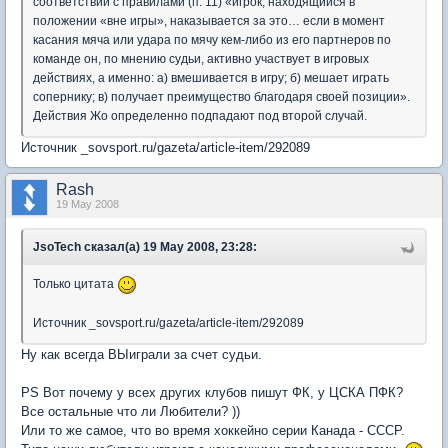
соответствии с правилами (п. 11) «игрок, находящийся в
положении «вне игры», наказывается за это… если в момент
касания мяча или удара по мячу кем-либо из его партнеров по
команде он, по мнению судьи, активно участвует в игровых
действиях, а именно: а) вмешивается в игру; б) мешает играть
сопернику; в) получает преимущество благодаря своей позиции».
Действия Жо определенно подпадают под второй случай.
Источник _sovsport.ru/gazeta/article-item/292089
Rash
19 May 2008
JsoTech сказал(а) 19 May 2008, 23:28:
Только цитата
Источник _sovsport.ru/gazeta/article-item/292089
Ну как всегда ВЫиграли за счет судьи.
PS Вот почему у всех других клубов пишут ФК, у ЦСКА ПФК?
Все остальные что ли Любители? ))
Или то же самое, что во время хоккейно серии Канада - СССР.