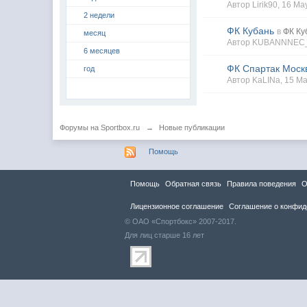
Автор
Lirik90
, 16 M
2 недели
ФК Кубань
в
ФК Ку
месяц
Автор
KUBANNNEC
6 месяцев
ФК Спартак Моск
год
Автор
KaLINa
, 15 M
Форумы на Sportbox.ru
→
Новые публикации
Помощь
Помощь
Обратная связь
Правила повeдения
О
Лицензионное соглашение
Соглашение о конфид
© ОАО «Спортбокс» 2007-2017.
Для лиц старше 16 лет