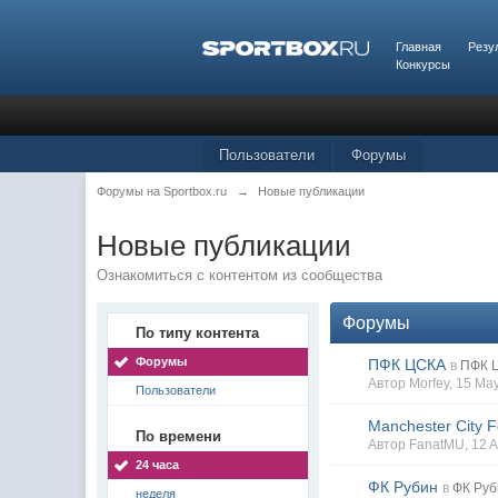
Главная
Резу
Конкурсы
Пользователи
Форумы
Форумы на Sportbox.ru
→
Новые публикации
Новые публикации
Ознакомиться с контентом из сообщества
Форумы
По типу контента
Форумы
ПФК ЦСКА
в
ПФК 
Автор
Morfey
, 15 Ma
Пользователи
Manchester City F
По времени
Автор
FanatMU
, 12
24 часа
ФК Рубин
в
ФК Руб
неделя