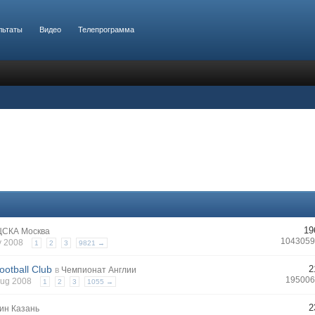
льтаты
Видео
Телепрограмма
19
ЦСКА Москва
1043059
y 2008
1
2
3
9821 →
ootball Club
2
в
Чемпионат Англии
195006
 Aug 2008
1
2
3
1055 →
2
ин Казань