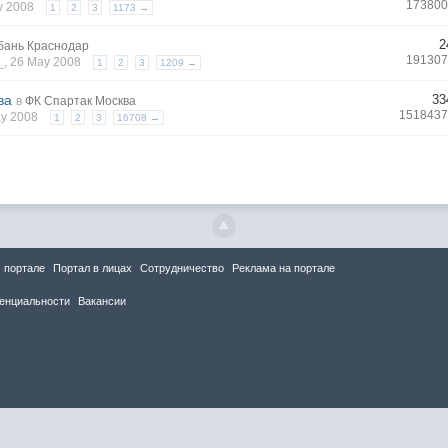
173800
ay 2008
1
2
3
1173 →
2
бань Краснодар
191307
_
, 26 May 2008
1
2
3
1209 →
ва
33
в
ФК Спартак Москва
1518437
ay 2008
1
2
3
16708 →
 портале
Портал в лицах
Сотрудничество
Реклама на портале
енциальности
Вакансии