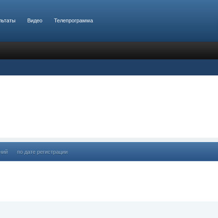
льтаты
Видео
Телепрограмма
ний
по дате регистрации