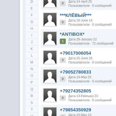
D
Дата 14-April 25
0
Пользователи · 0 сообщений
E
***КЛЁВЫЙ***
F
Дата 18-June 14
G
0
Пользователи · 0 сообщений
H
*ANTIBOX*
I
Дата 28-January 22
1
J
Пользователи · 72 сообщений
K
+79017006054
L
Дата 25-June 26
0
M
Пользователи · 0 сообщений
N
+79052780833
O
Дата 14-May 25
0
Пользователи · 0 сообщений
P
Q
+79274352805
R
Дата 13-February 22
0
Пользователи · 0 сообщений
S
+79854350929
T
Дата 25-May 23