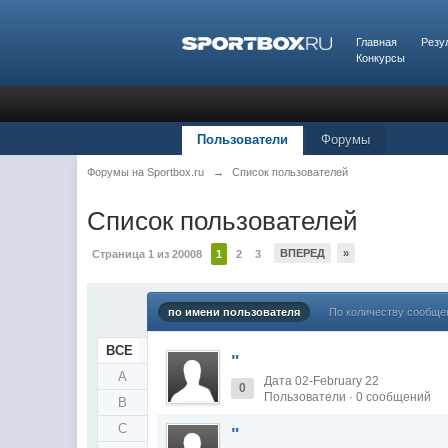
Главная
Резу
Конкурсы
Пользователи
Форумы
Форумы на Sportbox.ru
→
Список пользователей
Список пользователей
ВПЕРЕД
»
Страница 1 из 20008
1
2
3
по имени пользователя
По количеству сообще
ВСЕ
"
A
Дата 02-February 22
0
Пользователи · 0 сообщений
B
C
"