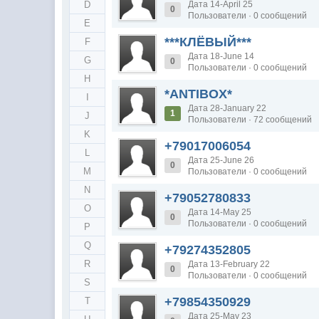
D
Дата 14-April 25
0
Пользователи · 0 сообщений
E
***КЛЁВЫЙ***
F
Дата 18-June 14
G
0
Пользователи · 0 сообщений
H
*ANTIBOX*
I
Дата 28-January 22
1
J
Пользователи · 72 сообщений
K
+79017006054
L
Дата 25-June 26
0
M
Пользователи · 0 сообщений
N
+79052780833
O
Дата 14-May 25
0
Пользователи · 0 сообщений
P
Q
+79274352805
R
Дата 13-February 22
0
Пользователи · 0 сообщений
S
+79854350929
T
Дата 25-May 23