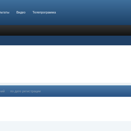
льтаты
Видео
Телепрограмма
ний
по дате регистрации