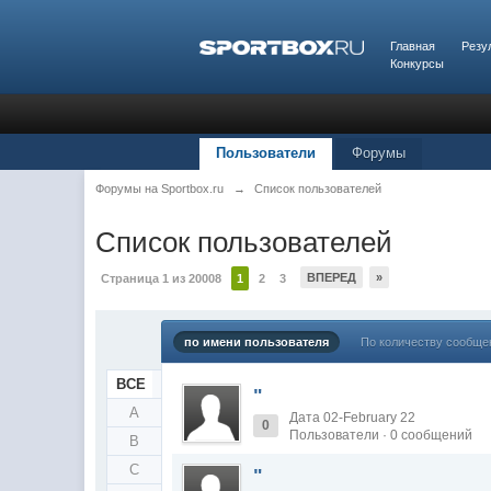
Главная
Резу
Конкурсы
Пользователи
Форумы
Форумы на Sportbox.ru
→
Список пользователей
Список пользователей
ВПЕРЕД
»
Страница 1 из 20008
1
2
3
по имени пользователя
По количеству сообще
ВСЕ
"
A
Дата 02-February 22
0
Пользователи · 0 сообщений
B
C
"