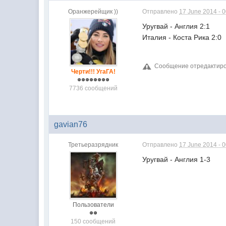
Оранжерейщик ))
Отправлено
17 June 2014 - 
Уругвай - Англия 2:1
Италия - Коста Рика 2:0
Сообщение отредактиров
Черти!!! УгаГА!
7736 сообщений
gavian76
Третьеразрядник
Отправлено
17 June 2014 - 
Уругвай -
Пользователи
150 сообщений