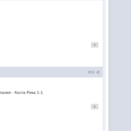
0
#24
 Рика 1-1
0