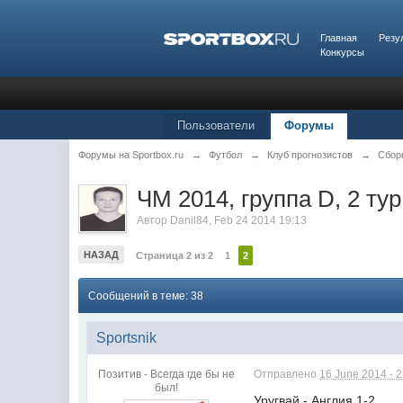
Главная
Резу
Конкурсы
Пользователи
Форумы
Форумы на Sportbox.ru
→
Футбол
→
Клуб прогнозистов
→
Сбор
ЧМ 2014, группа D, 2 тур
Автор
Danil84
,
Feb 24 2014 19:13
НАЗАД
Страница 2 из 2
1
2
Сообщений в теме: 38
Sportsnik
Позитив - Всегда где бы не
Отправлено
16 June 2014 - 
был!
Уругвай - Англия 1-2