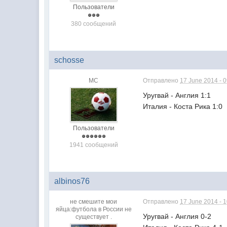
Пользователи
380 сообщений
schosse
МС
Отправлено
17 June 2014 - 
Уругвай - Англия 1:1
Италия - Коста Рика 1:0
Пользователи
1941 сообщений
albinos76
не смешите мои
Отправлено
17 June 2014 - 
яйца:футбола в России не
Уругвай - Англия 0-2
существует .