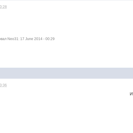
00:28
ал Neo31: 17 June 2014 - 00:29
00:36
 Англия 1-3 Италия - Коста