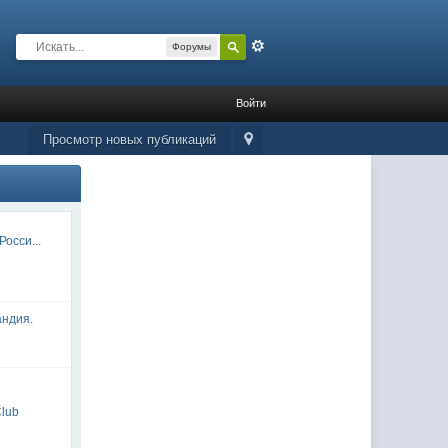
Расширенный
Форумы
Войти
Просмотр новых публикаций
осси...
андия.
Club