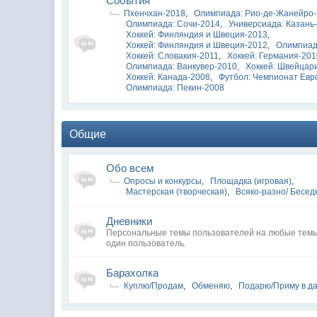
Cобытия
Пхенчхан-2018
,
Олимпиада: Рио-де-Жанейро
Олимпиада: Сочи-2014
,
Универсиада: Казань
Хоккей: Финляндия и Швеция-2013
,
Хоккей: Финляндия и Швеция-2012
,
Олимпиад
Хоккей: Словакия-2011
,
Хоккей: Германия-20
Олимпиада: Ванкувер-2010
,
Хоккей: Швейцар
Хоккей: Канада-2008
,
Футбол: Чемпионат Евр
Олимпиада: Пекин-2008
Общие
Обо всем
Опросы и конкурсы
,
Площадка (игровая)
,
Мастерская (творческая)
,
Всяко-разно/ Бесед
Дневники
Персональные темы пользователей на любые темы
один пользователь.
Барахолка
Куплю/Продам
,
Обменяю
,
Подарю/Приму в д