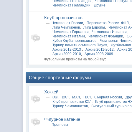
Чемпионат Шотландии
,
Чемпионат Португал
Чемпионат Голландии
,
Другие
Клуб прогнозистов
Чемпионат России
,
Первенство России. ФНЛ
,
Лига Чемпионов
,
Лига Европы
,
Чемпионат А
Чемпионат Германии
,
Чемпионат Испании
,
Чемпионат Италии
,
Чемпионат Франции
,
Сб
Кубок Клуба прогнозистов
,
Чемпионат Чемпи
Турнир памяти осьминога Пауля
,
Футбольная 
Архив 2012-2013
,
Архив 2011-2012
,
Архив 2
Архив 2009-2010
,
Архив 2008-2009
Футбольные прогнозы на любой вкус
Общие спортивные форумы
Хоккей
КХЛ
,
ВХЛ
,
МХЛ
,
НХЛ
,
Сборная России
,
Дру
Клуб прогнозистов КХЛ
,
Клуб прогнозистов Н
Турнир Чемпионатов
,
Виртуальный турнир по
Фигурное катание
Прогнозы