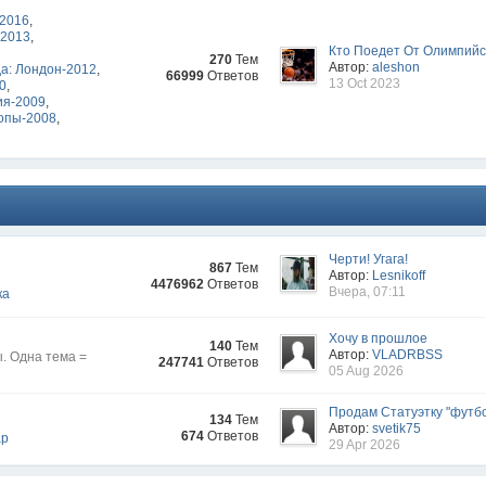
-2016
,
-2013
,
Кто Поедет От Олимпийск
270
Тем
Автор:
aleshon
а: Лондон-2012
,
66999
Ответов
13 Oct 2023
10
,
ия-2009
,
опы-2008
,
Черти! Угага!
867
Тем
Автор:
Lesnikoff
4476962
Ответов
Вчера, 07:11
ка
Хочу в прошлое
140
Тем
Автор:
VLADRBSS
. Одна тема =
247741
Ответов
05 Aug 2026
Продам Статуэтку "футбо
134
Тем
Автор:
svetik75
674
Ответов
ар
29 Apr 2026