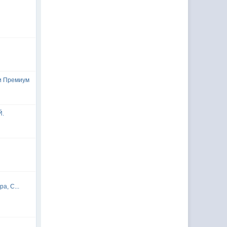
и Премиум
Й.
а, С...