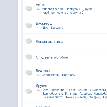
Автоспорт
Мировая серия
,
Формула-1
,
Другие
,
Клуб прогнозистов Формула-1
Баскетбол
NBA
,
Евролига
Легкая атлетика
Спидвей и мотобол
Биатлон
Спортсмены
,
Прогнозы
Другие
Бокс
,
Плавание
,
Регби
,
Теннис
,
Гимнастика
,
Единоборства
,
Бильярд
,
Гандбол
,
Конькобе
Лыжный спорт
,
Хоккей с мячом
,
Экстрим
,
Пр