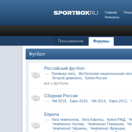
Главная
Резу
Конкурсы
Пользователи
Форумы
Футбол
Российский футбол
Премьер-лига
,
Футбольная национальная лиг
Второй дивизион
,
Кубок России
все о футболе
Сборная России
ЧМ-2018
,
Евро-2016
,
ЧМ-2014
,
Евро-2012
,
Европа
Лига чемпионов
,
Лига Европы
,
Кубок РЖД
,
Ч
Чемпионат Англии
,
Чемпионат Германии
,
Че
Чемпионат Украины
,
Чемпионат Франции
,