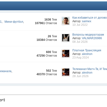
Как избавиться от догово
1636
Тем
Автор:
saimex
-1
,
Мини-футбол
,
107961
Ответов
10 Jul 2022
Вопросы модераторам
26
Тем
Автор:
VALMAR26986
18384
Ответов
08 Jul 2026
Платная Трансляция
600
Тем
Автор:
aleshon
47256
Ответов
23 Aug 2024
Телеканал Матч-Тв, И Тем
502
Тем
леканала
,
Автор:
aleshon
40370
Ответов
28 Jun 2026
ут)