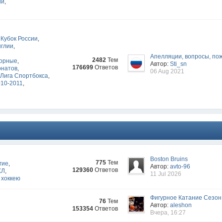
ии
,
Кубок России
,
нглии
,
Апелляции, вопросы, по
2482
Тем
орные
,
Автор:
Sti_sn
176699
Ответов
онатов
,
06 Aug 2021
Лига Спортбокса
,
010-2011
,
Boston Bruins
775
Тем
гие
,
Автор:
avto-96
129360
Ответов
ХЛ
,
11 Jul 2026
 хоккею
Фигурное Катание Сезон
76
Тем
Автор:
aleshon
153354
Ответов
Вчера, 16:27