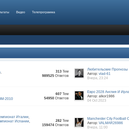
льтаты
Видео
Телепрограмма
Любительские Прогнозы Р
313
Тем
а
,
Автор:
vlad-61
989525
Ответов
Вчера, 23:24
Евро 2028 Англия И Ирл
607
Тем
Автор: alkor1986
54950
Ответов
ЧМ-2010
04 Oct 2023
емпионат Италии
,
Manchester City Football 
282
Тем
мпионат Испании
,
Автор:
VALMAR26986
159474
Ответов
Вчера, 11:00