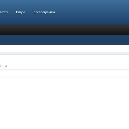
льтаты
Видео
Телепрограмма
тели