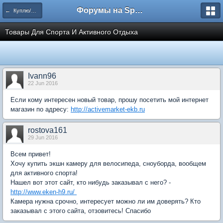
Форумы на Sportbox.ru
← Куплю/Продам
Товары Для Спорта И Активного Отдыха
Ivann96
22 Jun 2016
Если кому интересен новый товар, прошу посетить мой интернет
магазин по адресу:
http://activemarket-ekb.ru
rostova161
29 Jun 2016
Всем привет!
Хочу купить экшн камеру для велосипеда, сноуборда, вообщем
для активного спорта!
Нашел вот этот сайт, кто нибудь заказывал с него? -
http://www.eken-h9.ru/
Камера нужна срочно, интересует можно ли им доверять? Кто
заказывал с этого сайта, отзовитесь! Спасибо