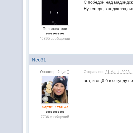
С победой над мадридск
Ну теперь,в подвалах,очк
Пользователи
46895 сообщений
Neo31
Оранжерейщик ))
Отправлено
21 March 2023 -
ага, и ещё б в сегунду н
Черти!!! УгаГА!
7736 сообщений