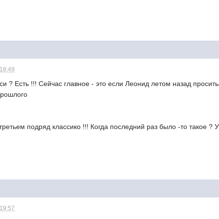
 18:49
и ? Есть !!! Сейчас главное - это если Леонид летом назад просить
 прошлого
 третьем подряд классико !!! Когда последний раз было -то такое ?
 19:57