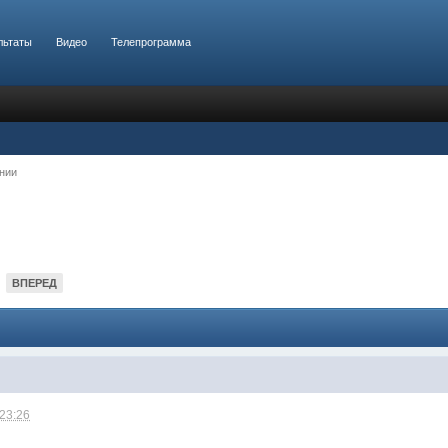
льтаты
Видео
Телепрограмма
нии
ВПЕРЕД
 23:26