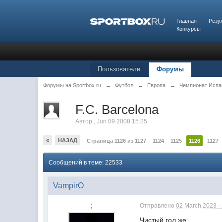
Главная
Резу
Конкурсы
Пользователи
Форумы
Форумы на Sportbox.ru
→
Футбол
→
Европа
→
Чемпионат Испа
F.C. Barcelona
Автор
,
Jun 09 2008 15:25
«
НАЗАД
Страница 1126 из 1127
1124
1125
1126
1127
Сообщений в теме: 22533
VampirO
;
Отправлено
02 March 2023 -
Чистый гол же.