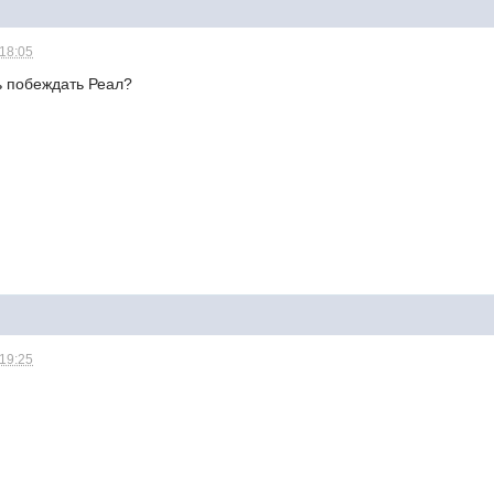
 18:05
ь побеждать Реал?
 19:25