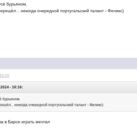
 усё бурьяном.
перешёл... некогда очередной португальский талант - Феликс)
 21:15
2024 - 16:16:
сё бурьяном.
ерешёл... некогда очередной португальский талант - Феликс)
ва в Барсе играть мечтал