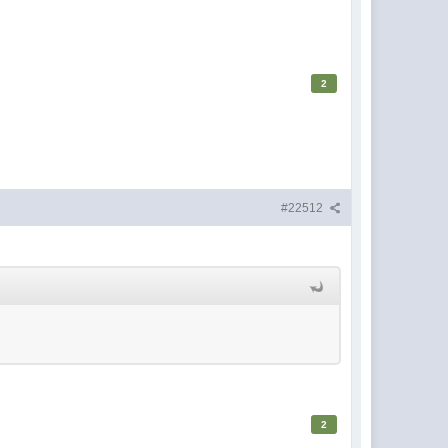
2
#22512
2