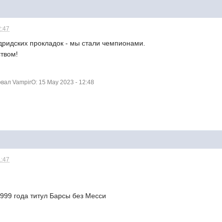
2:47
ридских прокладок - мы стали чемпионами.
ством!
ал VampirO: 15 May 2023 - 12:48
1:47
1999 года титул Барсы без Месси