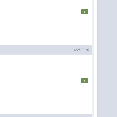
1
#22502
1