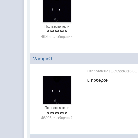
Пользователи
46895 сообщений
VampirO
;
Отправлено
03 March 2023 -
С победой!
Пользователи
46895 сообщений