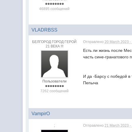
46895 сообщений
VLADRBSS
БЕЛГОРОД ГОРОД ГЕРОЙ
Отправлено
20 March 2023 -
21 ВЕКА !!!
Есть ли жизнь после Месс
часть сине-гранатового
И да -Барсу с победой в
Пользователи
Пепыча
7262 сообщений
VampirO
;
Отправлено
21 March 2023 -