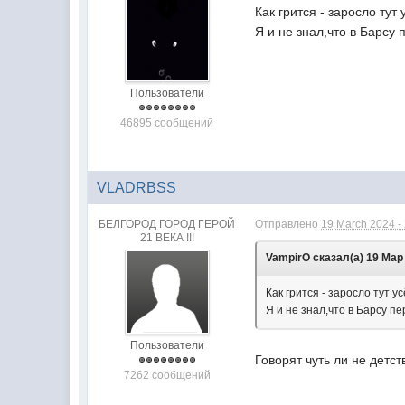
Как грится - заросло тут
Я и не знал,что в Барсу 
Пользователи
46895 сообщений
VLADRBSS
БЕЛГОРОД ГОРОД ГЕРОЙ
Отправлено
19 March 2024 -
21 ВЕКА !!!
VampirO сказал(а) 19 Мар 
Как грится - заросло тут у
Я и не знал,что в Барсу п
Пользователи
Говорят чуть ли не детст
7262 сообщений