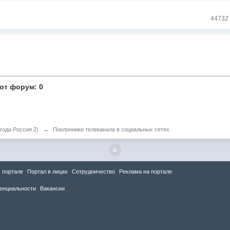
44732
от форум: 0
года Россия 2)
→
Поклонники телеканала в социальных сетях
 портале
Портал в лицах
Сотрудничество
Реклама на портале
енциальности
Вакансии