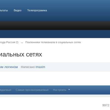
льтаты
Видео
Телепрограмма
года Россия 2)
→
Поклонники телеканала в социальных сетях
иальных сетях
ым логином
Написано
imaxim
уждаемые
Самые просматриваемые
Настроить
9972