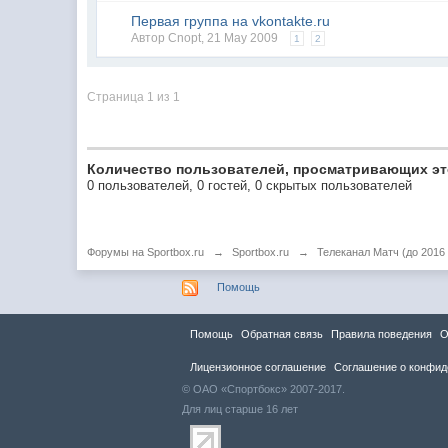
Первая группа на vkontakte.ru
Автор
Cnopt
,
21 May 2009
1
2
Страница 1 из 1
Количество пользователей, просматривающих эт
0 пользователей, 0 гостей, 0 скрытых пользователей
Форумы на Sportbox.ru
→
Sportbox.ru
→
Телеканал Матч (до 2016 
Помощь
Помощь
Обратная связь
Правила повeдения
О
Лицензионное соглашение
Соглашение о конфид
© ОАО «Спортбокс» 2007-2017.
Для лиц старше 16 лет