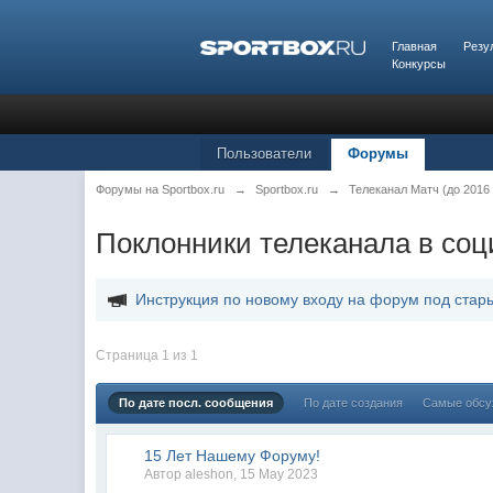
Главная
Резу
Конкурсы
Пользователи
Форумы
Форумы на Sportbox.ru
→
Sportbox.ru
→
Телеканал Матч (до 2016 
Поклонники телеканала в соц
Инструкция по новому входу на форум под стар
Страница 1 из 1
По дате посл. сообщения
По дате создания
Самые обс
15 Лет Нашему Форуму!
Автор
aleshon
,
15 May 2023