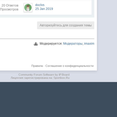
doclvs
20 Ответов
25 Jan 2019
 Просмотров
Авторизуйтесь для создания темы
Модерируется:
Модераторы
,
imaxim
Правила
·
Соглашение о конфиденциальности
Community Forum Software by IP.Board
Лицензия зарегистрирована на: Sportbox.Ru