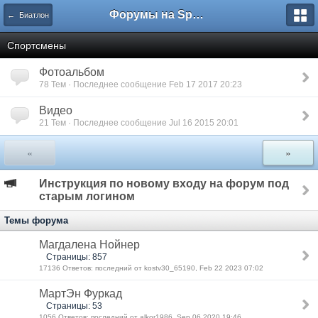
Форумы на Sportbox.ru
← Биатлон
Спортсмены
Фотоальбом
78 Тем · Последнее сообщение Feb 17 2017 20:23
Видео
21 Тем · Последнее сообщение Jul 16 2015 20:01
«
»
Инструкция по новому входу на форум под
старым логином
Темы форума
Магдалена Нойнер
Страницы: 857
17136 Ответов: последний от kostv30_65190, Feb 22 2023 07:02
МартЭн Фуркад
Страницы: 53
1056 Ответов: последний от alkor1986, Sep 06 2020 19:46