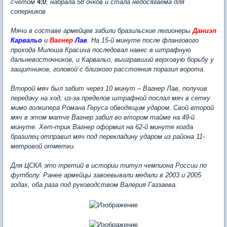
счетом
4:0
, набрала 58 очков и стала недосягаема для
соперников.
Мячи в составе армейцев забили бразильские легионеры
Даниэл
Карвальо
и
Вагнер
Лав
. На 15-й минуте после флангового
прохода Милоша Красича последовал навес в штрафную
дальневосточников, и Карвальо, выигравший верховую борьбу у
защитников, головой с близкого расстояния поразил ворота.
Второй мяч был забит через 10 минут – Вагнер Лав, получив
передачу на ход, из-за пределов штрафной послал мяч в сетку
мимо голкипера Романа Геруса обводящим ударом. Свой второй
мяч в этом матче Вагнер забил во втором тайме на 49-й
минуте. Хет-трик Вагнер оформил на 62-й минуте когда
бразилец отправил мяч под перекладину ударом из района 11-
метровой отметки.
Для ЦСКА это третий в истории титул чемпиона России по
футболу. Ранее армейцы завоевывали медали в 2003 и 2005
годах, оба раза под руководством Валерия Газзаева.