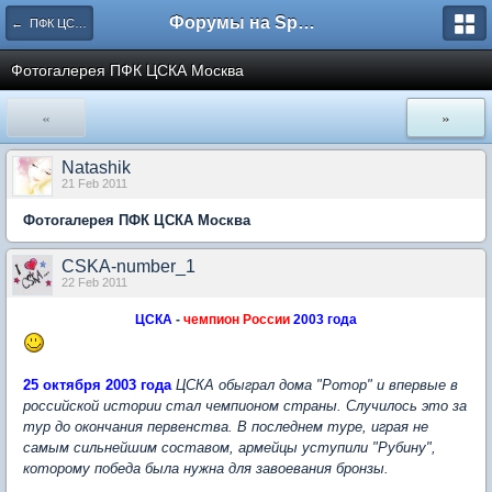
Форумы на Sportbox.ru
← ПФК ЦСКА Москва
Фотогалерея ПФК ЦСКА Москва
«
»
Natashik
21 Feb 2011
Фотогалерея ПФК ЦСКА Москва
CSKA-number_1
22 Feb 2011
ЦСКА
-
чемпион России
2003 года
25 октября 2003 года
ЦСКА обыграл дома "Ротор" и впервые в
российской истории стал чемпионом страны. Случилось это за
тур до окончания первенства. В последнем туре, играя не
самым сильнейшим составом, армейцы уступили "Рубину",
которому победа была нужна для завоевания бронзы.