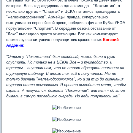
Ситуация той золотой гонки была очень похожа на детективную
историю. Весь год лидировала одна команда – "Локомотив", а
несколько других – "Спартак" и ЦСКА пытались преследовать
"железнодорожников". Армейцы, правда, суперуспешно
выступили на европейской арене, победив в финале Кубка УЕФА
португальский "Спортинг". В середине сезона отставание от
"Локо" выглядело просто угнетающим. Вот как комментирует
сложившуюся ситуацию полузащитник красно-синих
Евгений
Алдонин:
"Отрыв у "Локомотива" был солидный, можно было и руки
опустить. Но только не в ЦСКА! Все – и руководство, и
тренеры – внушали нам, что не стоит обращать внимания на
турнирную таблицу. В итоге так всё и получилось. Мы не
только догнали "железнодорожников", но и за тур до окончания
турнира стали чемпионами. Я просто выходил на матч, чтобы
играть. А получится, догнать "Локомотив", или нет – об этом
думали в самую последнюю очередь. Но ведь получилось же!"