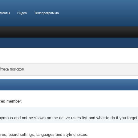
льтаты
Видео
Телепрограмма
йтесь поиском
tered member.
nymous and not be shown on the active users list and what to do if you forge
ures, board settings, languages and style choices.