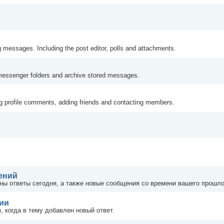
g messages. Including the post editor, polls and attachments.
messenger folders and archive stored messages.
ng profile comments, adding friends and contacting members.
ений
ны ответы сегодня, а также новые сообщения со времени вашего прошло
нии
 когда в тему добавлен новый ответ.