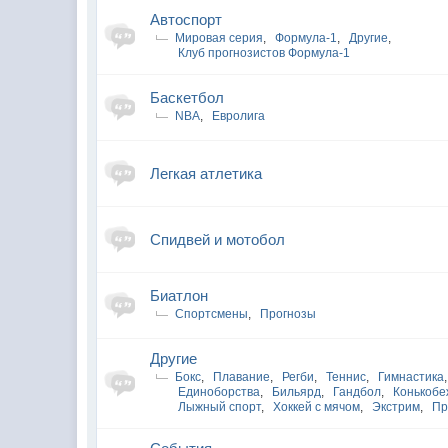
Автоспорт
Мировая серия
,
Формула-1
,
Другие
,
Клуб прогнозистов Формула-1
Баскетбол
NBA
,
Евролига
Легкая атлетика
Спидвей и мотобол
Биатлон
Спортсмены
,
Прогнозы
Другие
Бокс
,
Плавание
,
Регби
,
Теннис
,
Гимнастика
,
Единоборства
,
Бильярд
,
Гандбол
,
Конькобе
Лыжный спорт
,
Хоккей с мячом
,
Экстрим
,
Пр