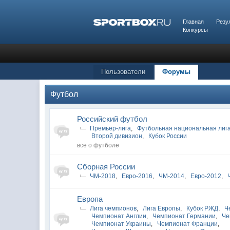
Главная
Резу
Конкурсы
Пользователи
Форумы
Футбол
Российский футбол
Премьер-лига
,
Футбольная национальная лиг
Второй дивизион
,
Кубок России
все о футболе
Сборная России
ЧМ-2018
,
Евро-2016
,
ЧМ-2014
,
Евро-2012
,
Европа
Лига чемпионов
,
Лига Европы
,
Кубок РЖД
,
Ч
Чемпионат Англии
,
Чемпионат Германии
,
Че
Чемпионат Украины
,
Чемпионат Франции
,