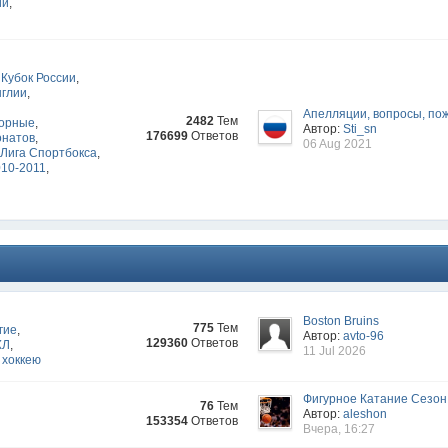
ии
,
Кубок России
,
нглии
,
Апелляции, вопросы, по
2482
Тем
орные
,
Автор:
Sti_sn
176699
Ответов
онатов
,
06 Aug 2021
Лига Спортбокса
,
010-2011
,
Boston Bruins
775
Тем
гие
,
Автор:
avto-96
129360
Ответов
ХЛ
,
11 Jul 2026
 хоккею
Фигурное Катание Сезон
76
Тем
Автор:
aleshon
153354
Ответов
Вчера, 16:27