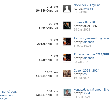
NASCAR и IndyCar
204
Тем
Автор:
avto-96
104840
Ответов
31 Jul 2026
Единая Лига ВТБ
75
Тем
Автор: alkor1986
8456
Ответов
29 Jan 2023
Автопродление Подписк
61
Тем
Автор:
aleshon
20128
Ответов
Вчера, 16:08
Его величество СПИДВЕ
7
Тем
Автор:
aleshon
5239
Ответов
03 Oct 2021
Сезон 2023 - 2024
1067
Тем
Автор:
osi
517114
Ответов
16 Jul 2026
Конькобежный спорт-Вчер
950
Тем
Волейбол
,
Автор:
YVM
138417
Ответов
жный спорт
,
04 Aug 2026
огнозы