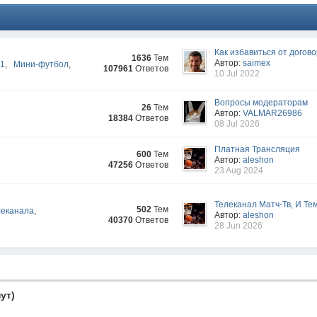
Как избавиться от догово
1636
Тем
Автор:
saimex
-1
,
Мини-футбол
,
107961
Ответов
10 Jul 2022
Вопросы модераторам
26
Тем
Автор:
VALMAR26986
18384
Ответов
08 Jul 2026
Платная Трансляция
600
Тем
Автор:
aleshon
47256
Ответов
23 Aug 2024
Телеканал Матч-Тв, И Тем
502
Тем
леканала
,
Автор:
aleshon
40370
Ответов
28 Jun 2026
ут)