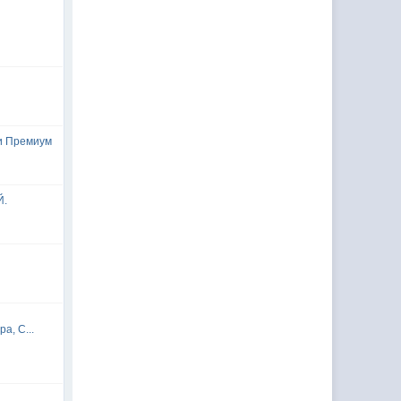
и Премиум
Й.
а, С...