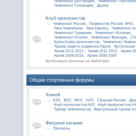
Чемпионат Шотландии
,
Чемпионат Португал
Чемпионат Голландии
,
Другие
Клуб прогнозистов
Чемпионат России
,
Первенство России. ФНЛ
,
Лига Чемпионов
,
Лига Европы
,
Чемпионат А
Чемпионат Германии
,
Чемпионат Испании
,
Чемпионат Италии
,
Чемпионат Франции
,
Сб
Кубок Клуба прогнозистов
,
Чемпионат Чемпи
Турнир памяти осьминога Пауля
,
Футбольная 
Архив 2012-2013
,
Архив 2011-2012
,
Архив 2
Архив 2009-2010
,
Архив 2008-2009
Футбольные прогнозы на любой вкус
Общие спортивные форумы
Хоккей
КХЛ
,
ВХЛ
,
МХЛ
,
НХЛ
,
Сборная России
,
Дру
Клуб прогнозистов КХЛ
,
Клуб прогнозистов Н
Турнир Чемпионатов
,
Виртуальный турнир по
Фигурное катание
Прогнозы