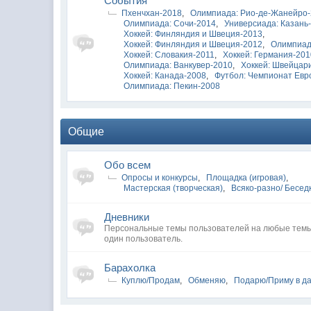
Cобытия
Пхенчхан-2018
,
Олимпиада: Рио-де-Жанейро
Олимпиада: Сочи-2014
,
Универсиада: Казань
Хоккей: Финляндия и Швеция-2013
,
Хоккей: Финляндия и Швеция-2012
,
Олимпиад
Хоккей: Словакия-2011
,
Хоккей: Германия-20
Олимпиада: Ванкувер-2010
,
Хоккей: Швейцар
Хоккей: Канада-2008
,
Футбол: Чемпионат Евр
Олимпиада: Пекин-2008
Общие
Обо всем
Опросы и конкурсы
,
Площадка (игровая)
,
Мастерская (творческая)
,
Всяко-разно/ Бесед
Дневники
Персональные темы пользователей на любые темы
один пользователь.
Барахолка
Куплю/Продам
,
Обменяю
,
Подарю/Приму в д