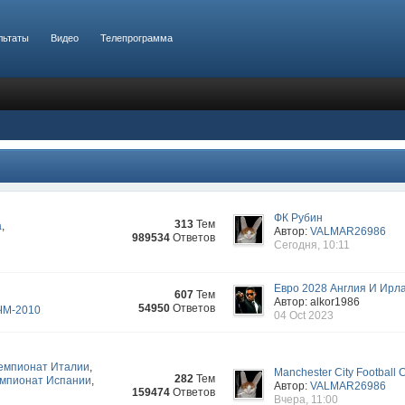
льтаты
Видео
Телепрограмма
ФК Рубин
313
Тем
а
,
Автор:
VALMAR26986
989534
Ответов
Сегодня, 10:11
Евро 2028 Англия И Ирл
607
Тем
Автор: alkor1986
54950
Ответов
ЧМ-2010
04 Oct 2023
емпионат Италии
,
Manchester City Football 
282
Тем
мпионат Испании
,
Автор:
VALMAR26986
159474
Ответов
Вчера, 11:00