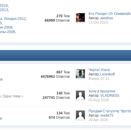
-2016
,
-2013
,
Кто Поедет От Олимпийск
270
Тем
Автор:
aleshon
а: Лондон-2012
,
66999
Ответов
13 Oct 2023
10
,
ия-2009
,
опы-2008
,
Черти! Угага!
867
Тем
Автор:
Lesnikoff
4476962
Ответов
Вчера, 07:11
ка
Хочу в прошлое
140
Тем
Автор:
VLADRBSS
. Одна тема =
247741
Ответов
05 Aug 2026
Продам Статуэтку "футбо
134
Тем
Автор:
svetik75
674
Ответов
ар
29 Apr 2026