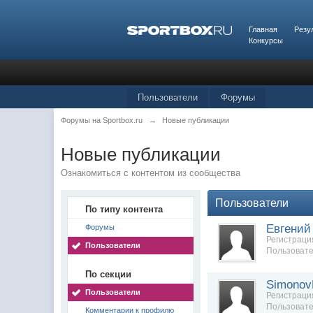
Главная
Резу
Конкурсы
Пользователи
Форумы
Форумы на Sportbox.ru
→
Новые публикации
Новые публикации
Ознакомиться с контентом из сообщества
Пользователи
По типу контента
Евгений
Форумы
Регистрация
Пользователи
Пользовате
По секции
Simono
Пользователи
Регистрация
Пользовате
Комментарии к профилю