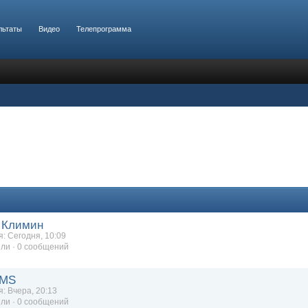
льтаты
Видео
Телепрограмма
 Климин
: Сегодня, 10:09
ли · 0 сообщений
vMS
: Вчера, 20:13
ли · 0 сообщений