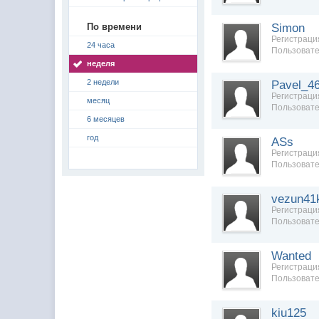
По времени
Simon
Регистрация
24 часа
Пользовате
неделя
2 недели
Pavel_4
Регистрация
месяц
Пользовате
6 месяцев
год
ASs
Регистрация
Пользовате
vezun41
Регистраци
Пользовате
Wanted
Регистрация
Пользовате
kiu125