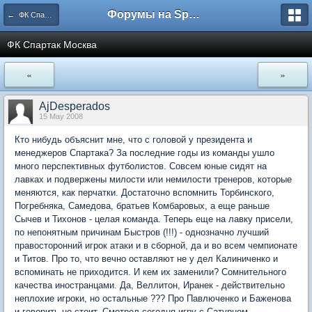
Форумы на Sportbox.ru
← ФК Спартак Москва
ФК Спартак Москва
«
»
AjDesperados
15 May 2008
Кто нибудь объяснит мне, что с головой у президента и
менеджеров Спартака? За последние годы из команды ушло
много перспективных футболистов. Совсем юные сидят на
лавках и подвержены милости или немилости тренеров, которые
меняются, как перчатки. Достаточно вспомнить Торбинского,
Погребняка, Самедова, братьев Комбаровых, а еще раньше
Сычев и Тихонов - целая команда. Теперь еще на лавку присели,
по непонятным причинам Быстров (!!!) - однозначно лучший
правосторонний игрок атаки и в сборной, да и во всем чемпионате
и Титов. Про то, что вечно оставляют не у дел Калиниченко и
вспоминать не приходится. И кем их заменили? Сомнительного
качества иностранцами. Да, Веллитон, Иранек - действительно
неплохие игроки, но остальные ??? Про Павлюченко и Баженова
и говорить не стоит. Смотрел сегодня игру с Сатурном.... -