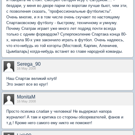
бездари, у меня во дворе парни по воротам лучше бьют, чем эти,
с позволения сказать, "профессиональные футболисты".
Очень многие, и я в том числе очень скучают по настоящему
Спартаковскому футболу - быстрому, техничному и умнуму.
Почему Спатрак играет уже много лет подряд почти всегда
только с одним форвардом? Суперпоколение Спартака конца 80-
х, начала 90-х уже закончило играть в футбол. Очень надеюсь,
что кто-нибудь из той когорты (Мостовой, Карпин, Аленичев,
Цымбаларь) когда-нибудь встанет во главе народной команды.
Serega_90
16 May 2008
Наш Спартак великий клуб!
Это знают все во круг!
MonitaM
16 May 2008
Просто психика слабая у человека! Не выдержал напора
журналюг! А там и критика со стороны обозревателей, фанов и
т.д.! Кроме него самого ему никто не поможет!