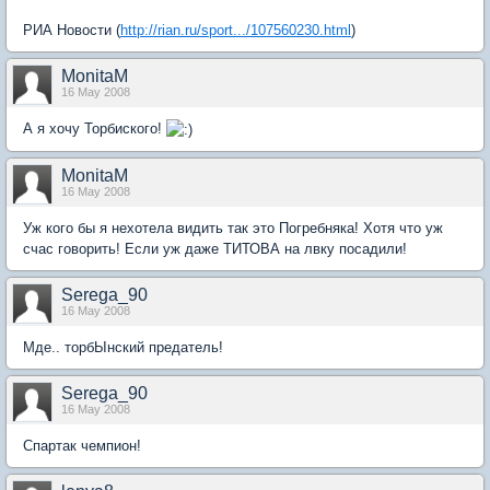
РИА Новости (
http://rian.ru/sport.../107560230.html
)
MonitaM
16 May 2008
А я хочу Торбиского!
MonitaM
16 May 2008
Уж кого бы я нехотела видить так это Погребняка! Хотя что уж
счас говорить! Если уж даже ТИТОВА на лвку посадили!
Serega_90
16 May 2008
Мде.. торбЫнский предатель!
Serega_90
16 May 2008
Спартак чемпион!