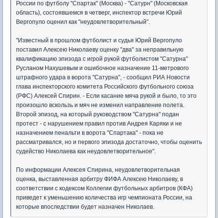
России по футболу "Спартак" (Москва) - "Сатурн" (Московская
область), состоявшемся в четверг, инспектор встречи Юрий
Вергопуло оценил как "неудовлетворительный".
"Известный в прошлом футболист и судья Юрий Вергопуло
поставил Алексею Николаеву оценку "два" за неправильную
квалификацию эпизода с игрой рукой футболистом "Сатурна"
Русланом Нахушевым и ошибочное назначение 11-метрового
штрафного удара в ворота "Сатурна", - сообщил РИА Новости
глава инспекторского комитета Российского футбольного союза
(РФС) Алексей Спирин. - Если касание мяча рукой и было, то это
произошло вскользь и мяч не изменил направление полета.
Второй эпизод, на который руководством "Сатурна" подан
протест - с нарушением правил против Андрея Каряки и не
назначением пенальти в ворота "Спартака" - пока не
рассматривался, но и первого эпизода достаточно, чтобы оценить
судейство Николаева как неудовлетворительное".
По информации Алексея Спирина, неудовлетворительная
оценка, выставленная арбитру ФИФА Алексею Николаеву, в
соответствии с кодексом Коллегии футбольных арбитров (КФА)
приведет к уменьшению количества игр чемпионата России, на
которые впоследствии будет назначен Николаев.