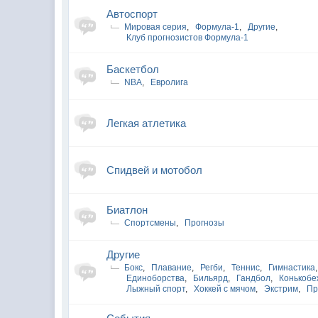
Автоспорт
Мировая серия
,
Формула-1
,
Другие
,
Клуб прогнозистов Формула-1
Баскетбол
NBA
,
Евролига
Легкая атлетика
Спидвей и мотобол
Биатлон
Спортсмены
,
Прогнозы
Другие
Бокс
,
Плавание
,
Регби
,
Теннис
,
Гимнастика
,
Единоборства
,
Бильярд
,
Гандбол
,
Конькобе
Лыжный спорт
,
Хоккей с мячом
,
Экстрим
,
Пр