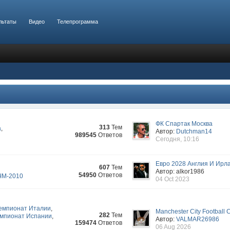
льтаты
Видео
Телепрограмма
ФК Спартак Москва
313
Тем
а
,
Автор:
Dutchman14
989545
Ответов
Сегодня, 10:16
Евро 2028 Англия И Ирл
607
Тем
Автор: alkor1986
54950
Ответов
ЧМ-2010
04 Oct 2023
емпионат Италии
,
Manchester City Football 
282
Тем
мпионат Испании
,
Автор:
VALMAR26986
159474
Ответов
06 Aug 2026