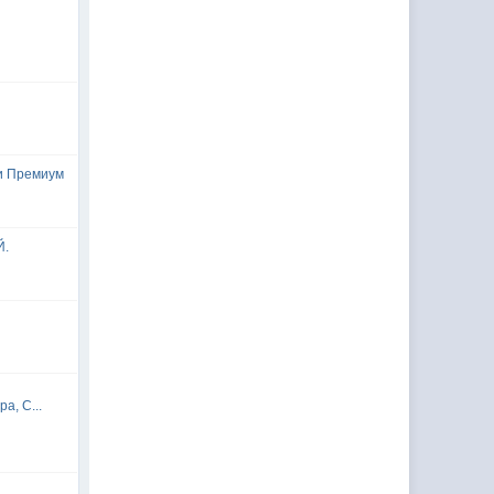
и Премиум
Й.
а, С...