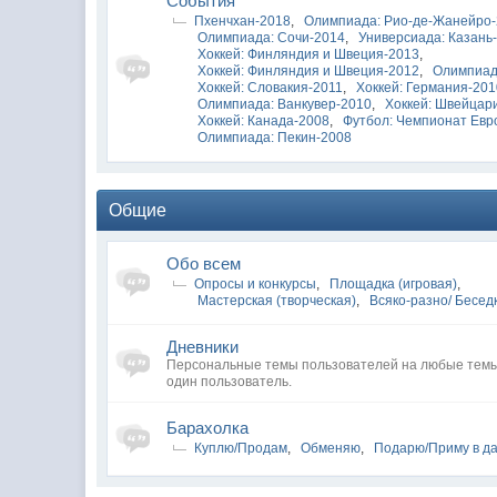
Cобытия
Пхенчхан-2018
,
Олимпиада: Рио-де-Жанейро
Олимпиада: Сочи-2014
,
Универсиада: Казань
Хоккей: Финляндия и Швеция-2013
,
Хоккей: Финляндия и Швеция-2012
,
Олимпиад
Хоккей: Словакия-2011
,
Хоккей: Германия-20
Олимпиада: Ванкувер-2010
,
Хоккей: Швейцар
Хоккей: Канада-2008
,
Футбол: Чемпионат Евр
Олимпиада: Пекин-2008
Общие
Обо всем
Опросы и конкурсы
,
Площадка (игровая)
,
Мастерская (творческая)
,
Всяко-разно/ Бесед
Дневники
Персональные темы пользователей на любые темы
один пользователь.
Барахолка
Куплю/Продам
,
Обменяю
,
Подарю/Приму в д