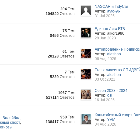
NASCAR и IndyCar
204
Тем
Автор:
avto-96
104840
Ответов
31 Jul 2026
Единая Лига ВТБ
75
Тем
Автор: alkor1986
8456
Ответов
29 Jan 2023
Автопродление Подписк
61
Тем
Автор:
aleshon
20128
Ответов
06 Aug 2026
Его величество СПИДВЕ
7
Тем
Автор:
aleshon
5239
Ответов
03 Oct 2021
Сезон 2023 - 2024
1067
Тем
Автор:
osi
517114
Ответов
16 Jul 2026
Конькобежный спорт-Вчер
950
Тем
Волейбол
,
Автор:
YVM
138417
Ответов
жный спорт
,
04 Aug 2026
огнозы