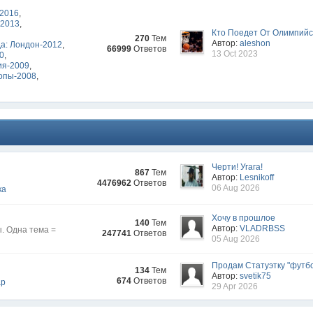
-2016
,
-2013
,
Кто Поедет От Олимпийск
270
Тем
Автор:
aleshon
а: Лондон-2012
,
66999
Ответов
13 Oct 2023
10
,
ия-2009
,
опы-2008
,
Черти! Угага!
867
Тем
Автор:
Lesnikoff
4476962
Ответов
06 Aug 2026
ка
Хочу в прошлое
140
Тем
Автор:
VLADRBSS
. Одна тема =
247741
Ответов
05 Aug 2026
Продам Статуэтку "футбо
134
Тем
Автор:
svetik75
674
Ответов
ар
29 Apr 2026