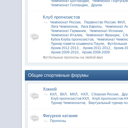
Чемпионат Шотландии
,
Чемпионат Португал
Чемпионат Голландии
,
Другие
Клуб прогнозистов
Чемпионат России
,
Первенство России. ФНЛ
,
Лига Чемпионов
,
Лига Европы
,
Чемпионат А
Чемпионат Германии
,
Чемпионат Испании
,
Чемпионат Италии
,
Чемпионат Франции
,
Сб
Кубок Клуба прогнозистов
,
Чемпионат Чемпи
Турнир памяти осьминога Пауля
,
Футбольная 
Архив 2012-2013
,
Архив 2011-2012
,
Архив 2
Архив 2009-2010
,
Архив 2008-2009
Футбольные прогнозы на любой вкус
Общие спортивные форумы
Хоккей
КХЛ
,
ВХЛ
,
МХЛ
,
НХЛ
,
Сборная России
,
Дру
Клуб прогнозистов КХЛ
,
Клуб прогнозистов Н
Турнир Чемпионатов
,
Виртуальный турнир по
Фигурное катание
Прогнозы