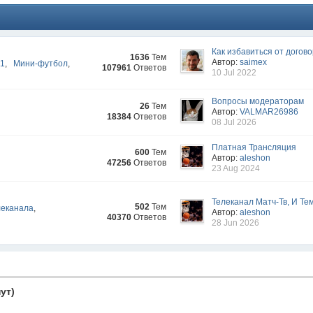
Как избавиться от догово
1636
Тем
Автор:
saimex
-1
,
Мини-футбол
,
107961
Ответов
10 Jul 2022
Вопросы модераторам
26
Тем
Автор:
VALMAR26986
18384
Ответов
08 Jul 2026
Платная Трансляция
600
Тем
Автор:
aleshon
47256
Ответов
23 Aug 2024
Телеканал Матч-Тв, И Тем
502
Тем
леканала
,
Автор:
aleshon
40370
Ответов
28 Jun 2026
ут)