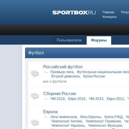
Главная
Резу
Конкурсы
Пользователи
Форумы
Футбол
Российский футбол
Премьер-лига
,
Футбольная национальная лиг
Второй дивизион
,
Кубок России
все о футболе
Сборная России
ЧМ-2018
,
Евро-2016
,
ЧМ-2014
,
Евро-2012
,
Европа
Лига чемпионов
,
Лига Европы
,
Кубок РЖД
,
Ч
Чемпионат Англии
,
Чемпионат Германии
,
Че
Чемпионат Украины
,
Чемпионат Франции
,