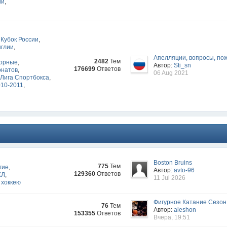
ии
,
Кубок России
,
нглии
,
Апелляции, вопросы, по
2482
Тем
орные
,
Автор:
Sti_sn
176699
Ответов
онатов
,
06 Aug 2021
Лига Спортбокса
,
010-2011
,
Boston Bruins
775
Тем
гие
,
Автор:
avto-96
129360
Ответов
ХЛ
,
11 Jul 2026
 хоккею
Фигурное Катание Сезон
76
Тем
Автор:
aleshon
153355
Ответов
Вчера, 19:51