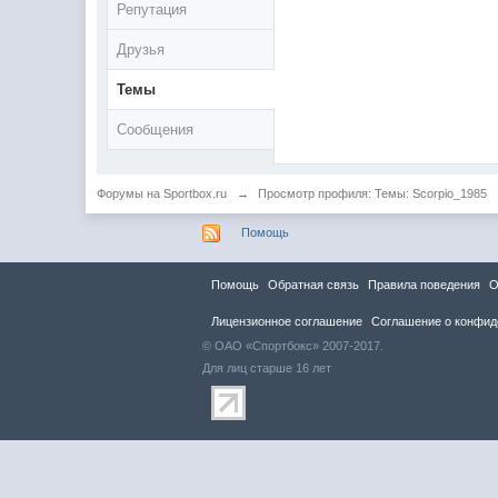
Репутация
Друзья
Темы
Сообщения
Форумы на Sportbox.ru
→
Просмотр профиля: Темы: Scorpio_1985
Помощь
Помощь
Обратная связь
Правила повeдения
О
Лицензионное соглашение
Соглашение о конфид
© ОАО «Спортбокс» 2007-2017.
Для лиц старше 16 лет