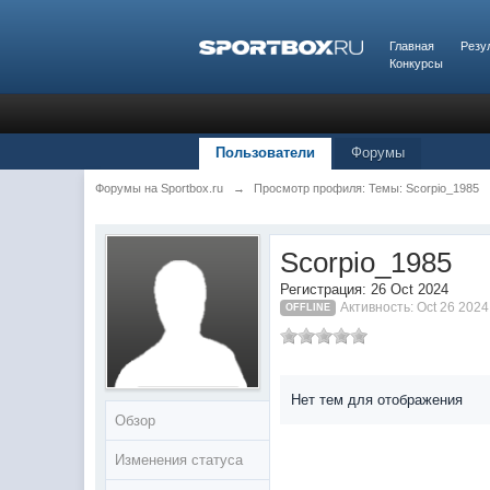
Главная
Резу
Конкурсы
Пользователи
Форумы
Форумы на Sportbox.ru
→
Просмотр профиля: Темы: Scorpio_1985
Scorpio_1985
Регистрация: 26 Oct 2024
Активность: Oct 26 2024
OFFLINE
Нет тем для отображения
Обзор
Изменения статуса