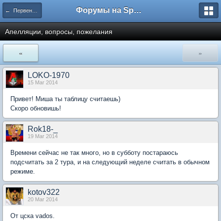
Форумы на Sportbox.ru
← Первенство России. ФНЛ
Апелляции, вопросы, пожелания
«
»
LOKO-1970
15 Mar 2014
Привет! Миша ты таблицу считаешь)
Скоро обновишь!
Rok18-_
19 Mar 2014
Времени сейчас не так много, но в субботу постараюсь
подсчитать за 2 тура, и на следующий неделе считать в обычном
режиме.
kotov322
20 Mar 2014
От цска vados.