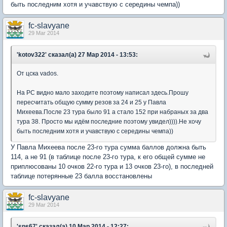
быть последним хотя и учавствую с середины чемпа))
fc-slavyane
29 Mar 2014
'kotov322' сказал(а) 27 Мар 2014 - 13:53:
От цска vados.
На РС видно мало заходите поэтому написал здесь.Прошу
пересчитать общую сумму резов за 24 и 25 у Павла
Михеева.После 23 тура было 91 а стало 152 при набраных за два
тура 38. Просто мы идём последние поэтому увидел)))).Не хочу
быть последним хотя и учавствую с середины чемпа))
У Павла Михеева после 23-го тура сумма баллов должна быть
114, а не 91 (в таблице после 23-го тура, к его общей сумме не
приплюсованы 10 очков 22-го тура и 13 очков 23-го), в последней
таблице потерянные 23 балла восстановлены
fc-slavyane
29 Mar 2014
'sps67' сказал(а) 10 Мар 2014 - 12:27: