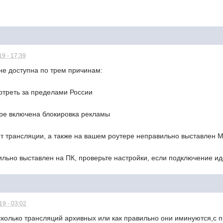
9 - 17:39
не доступна по трем причинам:
отреть за пределами России
ре включена блокировка рекламы
т трансляции, а также на вашем роутере неправильно выставлен 
льно выставлен на ПК, проверьте настройки, если подключение ид
9 - 03:02
есколько трансляций архивных или как правильно они иминуются,с 