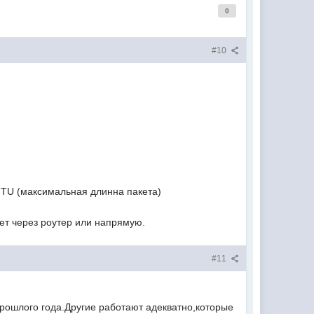
0
#10
MTU (максимальная длинна пакета)
ет через роутер или напрямую.
#11
прошлого года.Другие работают адекватно,которые