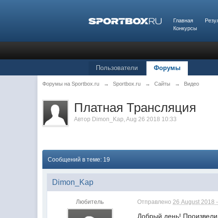
Главная
Резу
Конкурсы
Пользователи
Форумы
Форумы на Sportbox.ru
→
Sportbox.ru
→
Сайты
→
Видео
Платная Трансляция
Автор
Dimon_Kap
,
Aug 26 2018 10:33
Сообщений в теме: 19
Dimon_Kap
Любитель
Отправлено
26 August 2018 -
Добрый день! Произвели 