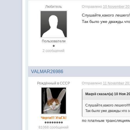
Любитель
Отправлено
10 November 201
Слушайте,какого лешего!
Так было уже дважды.что
Пользователи
2 сообщений
VALMAR26986
Рождённый в СССР
Отправлено
11 November 201
Maqsii сказал(а) 10 Ноя 20
Слушайте,какого лешего!!!
Так было уже дважды.что з
Черти!!! УгаГА!
по платным трансляциям
81068 сообщений