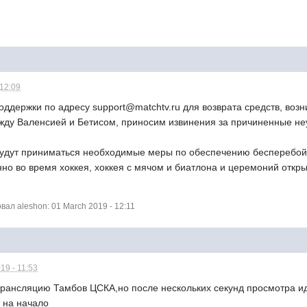
 12:09
ддержки по адресу support@matchtv.ru для возврата средств, воз
жду Валенсией и Бетисом, приносим извинения за причиненные не
удут приниматься необходимые меры по обеспечению бесперебойн
нно во время хоккея, хоккея с мячом и биатлона и церемоний откр
ал aleshon: 01 March 2019 - 12:11
19 - 11:53
трансляцию Тамбов ЦСКА,но после нескольких секунд просмотра иде
 на начало