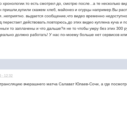
 хронологии.то есть смотрел до, смотрю после...а те несколько вид
н пришли,купили скажем хлеб, майонез и огурцы например.Вы расп
я..неприятно. выдается сообщение,что видео временно недоступно 
од перестает действовать.повторюсь,до этих видео куплена куча и 
еньги то заплачены и что дальше?я не то чтобы умру без этих 300 р
еально должно работать! У нас по-моему больше нет сервисов или 
 - 12:32
 трансляцию вчерашнего матча Салават Юлаев-Сочи, а где посмотр