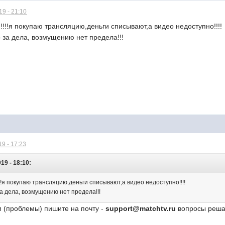
9 - 21:10
!!!!я покупаю трансляцию,деньги списывают,а видео недоступно!!!!
 за дела, возмущению нет предела!!!
9 - 17:23
19 - 18:10:
!!я покупаю трансляцию,деньги списывают,а видео недоступно!!!!
а дела, возмущению нет предела!!!
 (проблемы) пишите на почту -
support@matchtv.ru
вопросы решаю