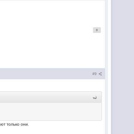
0
#9
т только они.