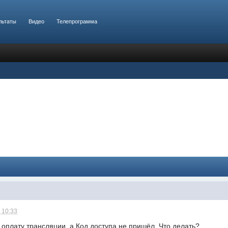
льтаты
Видео
Телепрограмма
 10:33
оплату трансляции, а Код доступа не пришёл. Что делать?