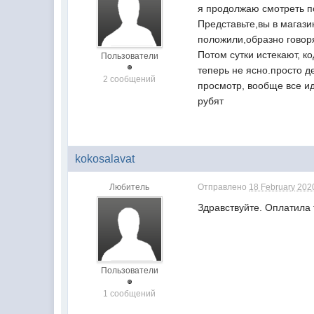
я продолжаю смотреть по
Представьте,вы в магази
положили,образно говор
Потом сутки истекают, к
Пользователи
теперь не ясно.просто д
2 сообщений
просмотр, вообще все ид
рубят
kokosalavat
Любитель
Отправлено
18 February 2020
Здравствуйте. Оплатила
Пользователи
1 сообщений