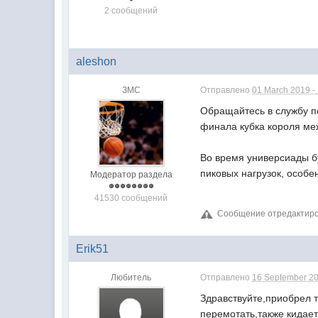
2 сообщений
aleshon
ЗМС
Отправлено
01 March 2019 -
Обращайтесь в службу по
финала кубка короля ме
Во время универсиады б
пиковых нагрузок, особе
Модератор раздела
41530 сообщений
Сообщение отредактиров
Erik51
Любитель
Отправлено
16 September 20
Здравствуйте,приобрел 
перемотать,также кидает