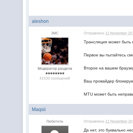
aleshon
ЗМС
Отправлено
11 November 201
Трансляция может быть 
Первое вы пытайтесь см
Второе на вашем браузе
Модератор раздела
41530 сообщений
Ваш провайдер блокируе
MTU может быть неправи
Maqsii
Любитель
Отправлено
12 November 201
Да нет, это буквально н