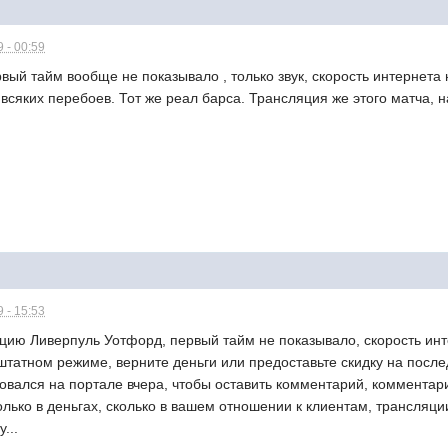
 - 00:59
вый тайм вообще не показывало , только звук, скорость интернета н
всяких перебоев. Тот же реал барса. Трансляция же этого матча, на
 - 15:53
цию Ливерпуль Уотфорд, первый тайм не показывало, скорость инт
татном режиме, верните деньги или предоставьте скидку на после
овался на портале вчера, чтобы оставить комментарий, комментар
только в деньгах, сколько в вашем отношении к клиентам, трансляц
...