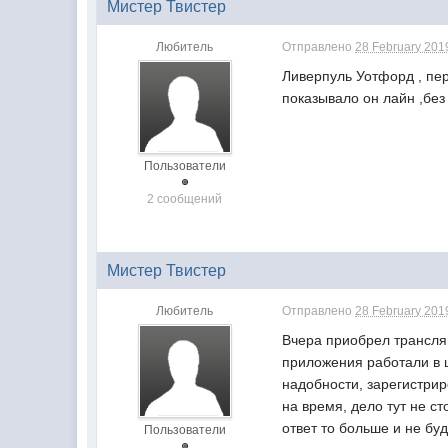
Мистер Твистер
Любитель
Отправлено
28 February 2019
Ливерпуль Уотфорд , пер
показывало он лайн ,без 
Пользователи
2 сообщений
Мистер Твистер
Любитель
Отправлено
28 February 2019
Вчера приобрел трансля
приложения работали в ш
надобности, зарегистрир
на время, дело тут не с
ответ то больше и не буду
Пользователи