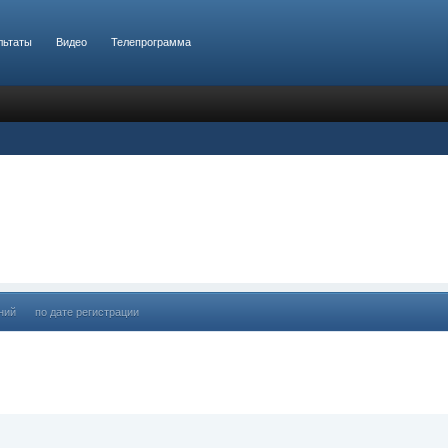
льтаты
Видео
Телепрограмма
ний
по дате регистрации