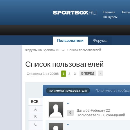
Главная
Резу
Конкурсы
Пользователи
Форумы
Форумы на Sportbox.ru
→
Список пользователей
Список пользователей
ВПЕРЕД
»
Страница 1 из 20008
1
2
3
по имени пользователя
По количеству сообще
ВСЕ
"
A
Дата 02-February 22
0
Пользователи · 0 сообщений
B
C
"