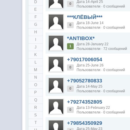
D
Дата 14-April 25
0
Пользователи · 0 сообщений
E
***КЛЁВЫЙ***
F
Дата 18-June 14
G
0
Пользователи · 0 сообщений
H
*ANTIBOX*
I
Дата 28-January 22
1
J
Пользователи · 72 сообщений
K
+79017006054
L
Дата 25-June 26
0
M
Пользователи · 0 сообщений
N
+79052780833
O
Дата 14-May 25
0
Пользователи · 0 сообщений
P
Q
+79274352805
R
Дата 13-February 22
0
Пользователи · 0 сообщений
S
+79854350929
T
Дата 25-May 23