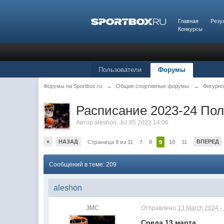
Главная
Резу
Конкурсы
Пользователи
Форумы
Форумы на Sportbox.ru
→
Общие спортивные форумы
→
Фигурно
Расписание 2023-24 По
Автор
aleshon
,
Jul 05 2023 14:06
«
НАЗАД
ВПЕРЕД
Страница 9 из 11
7
8
9
10
11
Сообщений в теме: 209
aleshon
ЗМС
Отправлено
13 March 2024 -
Среда 13 марта