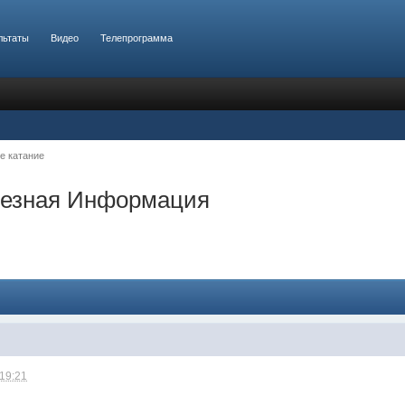
льтаты
Видео
Телепрограмма
е катание
лезная Информация
 19:21