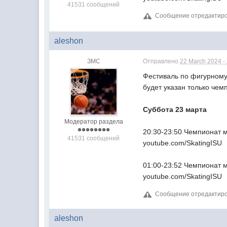
41531 сообщений
Сообщение отредактиров
aleshon
ЗМС
Отправлено
22 March 2024 -
Фестиваль по фигурному
будет указан только че
Суббота 23 марта
Модератор раздела
20:30-23:50 Чемпионат м
41531 сообщений
youtube.com/SkatingISU
01:00-23:52 Чемпионат 
youtube.com/SkatingISU
Сообщение отредактиров
aleshon