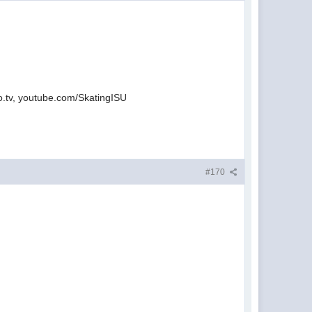
tv, youtube.com/SkatingISU
#170