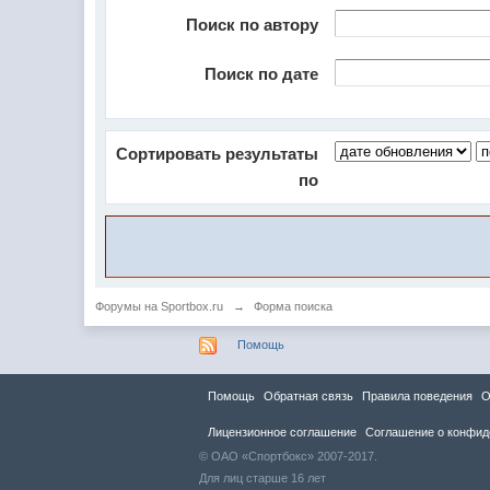
Поиск по автору
Поиск по дате
Сортировать результаты
по
Форумы на Sportbox.ru
→
Форма поиска
Помощь
Помощь
Обратная связь
Правила повeдения
О
Лицензионное соглашение
Соглашение о конфид
© ОАО «Спортбокс» 2007-2017.
Для лиц старше 16 лет