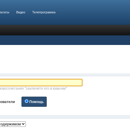
льтаты
Видео
Телепрограмма
ловосочетания "заключите его в кавычки"
зователи
Помощь