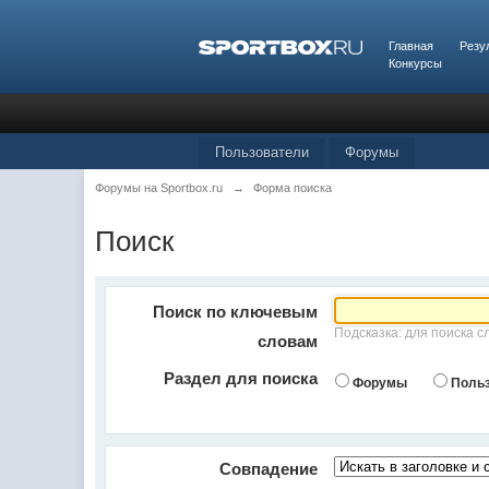
Главная
Резу
Конкурсы
Пользователи
Форумы
Форумы на Sportbox.ru
→
Форма поиска
Поиск
Поиск по ключевым
Подсказка: для поиска с
словам
Раздел для поиска
Форумы
Поль
Совпадение