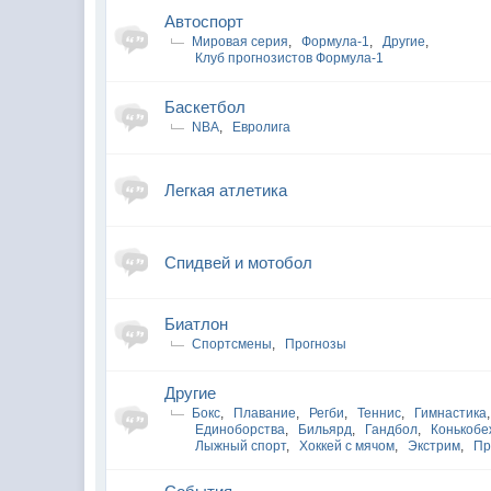
Автоспорт
Мировая серия
,
Формула-1
,
Другие
,
Клуб прогнозистов Формула-1
Баскетбол
NBA
,
Евролига
Легкая атлетика
Спидвей и мотобол
Биатлон
Спортсмены
,
Прогнозы
Другие
Бокс
,
Плавание
,
Регби
,
Теннис
,
Гимнастика
,
Единоборства
,
Бильярд
,
Гандбол
,
Конькобе
Лыжный спорт
,
Хоккей с мячом
,
Экстрим
,
Пр