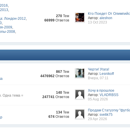
-2016
,
-2013
,
Кто Поедет От Олимпийск
270
Тем
Автор:
aleshon
а: Лондон-2012
,
66999
Ответов
13 Oct 2023
10
,
ия-2009
,
опы-2008
,
Черти! Угага!
867
Тем
Автор:
Lesnikoff
4476962
Ответов
Вчера, 07:11
ка
Хочу в прошлое
140
Тем
Автор:
VLADRBSS
. Одна тема =
247741
Ответов
05 Aug 2026
Продам Статуэтку "футбо
134
Тем
Автор:
svetik75
674
Ответов
ар
29 Apr 2026