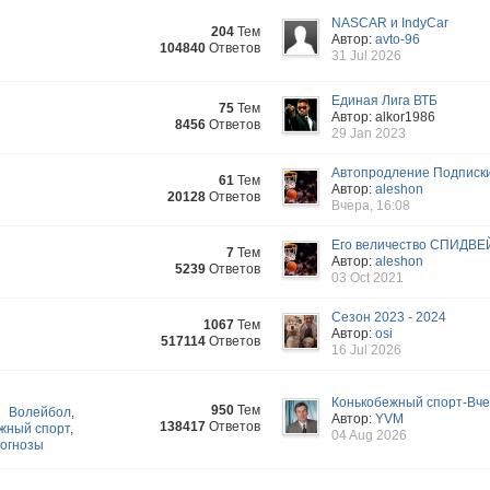
NASCAR и IndyCar
204
Тем
Автор:
avto-96
104840
Ответов
31 Jul 2026
Единая Лига ВТБ
75
Тем
Автор: alkor1986
8456
Ответов
29 Jan 2023
Автопродление Подписк
61
Тем
Автор:
aleshon
20128
Ответов
Вчера, 16:08
Его величество СПИДВЕ
7
Тем
Автор:
aleshon
5239
Ответов
03 Oct 2021
Сезон 2023 - 2024
1067
Тем
Автор:
osi
517114
Ответов
16 Jul 2026
Конькобежный спорт-Вчер
950
Тем
Волейбол
,
Автор:
YVM
138417
Ответов
жный спорт
,
04 Aug 2026
огнозы