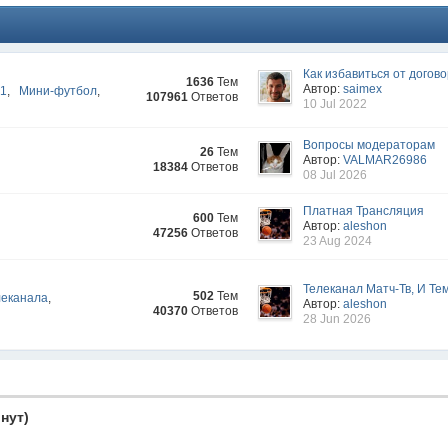
Как избавиться от догово
1636
Тем
Автор:
saimex
-1
,
Мини-футбол
,
107961
Ответов
10 Jul 2022
Вопросы модераторам
26
Тем
Автор:
VALMAR26986
18384
Ответов
08 Jul 2026
Платная Трансляция
600
Тем
Автор:
aleshon
47256
Ответов
23 Aug 2024
Телеканал Матч-Тв, И Тем
502
Тем
леканала
,
Автор:
aleshon
40370
Ответов
28 Jun 2026
нут)