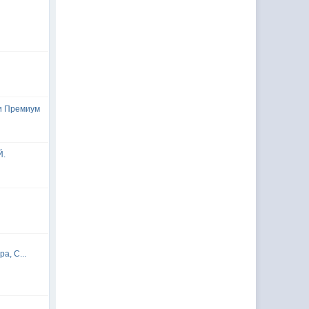
и Премиум
Й.
а, С...