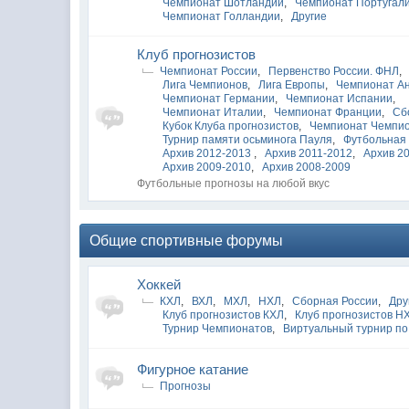
Чемпионат Шотландии
,
Чемпионат Португал
Чемпионат Голландии
,
Другие
Клуб прогнозистов
Чемпионат России
,
Первенство России. ФНЛ
,
Лига Чемпионов
,
Лига Европы
,
Чемпионат А
Чемпионат Германии
,
Чемпионат Испании
,
Чемпионат Италии
,
Чемпионат Франции
,
Сб
Кубок Клуба прогнозистов
,
Чемпионат Чемпи
Турнир памяти осьминога Пауля
,
Футбольная 
Архив 2012-2013
,
Архив 2011-2012
,
Архив 2
Архив 2009-2010
,
Архив 2008-2009
Футбольные прогнозы на любой вкус
Общие спортивные форумы
Хоккей
КХЛ
,
ВХЛ
,
МХЛ
,
НХЛ
,
Сборная России
,
Дру
Клуб прогнозистов КХЛ
,
Клуб прогнозистов Н
Турнир Чемпионатов
,
Виртуальный турнир по
Фигурное катание
Прогнозы