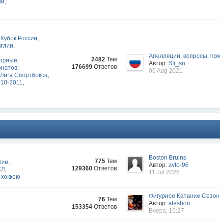
ии
,
Кубок России
,
нглии
,
Апелляции, вопросы, по
2482
Тем
орные
,
Автор:
Sti_sn
176699
Ответов
онатов
,
06 Aug 2021
Лига Спортбокса
,
010-2011
,
Boston Bruins
775
Тем
гие
,
Автор:
avto-96
129360
Ответов
ХЛ
,
11 Jul 2026
 хоккею
Фигурное Катание Сезон
76
Тем
Автор:
aleshon
153354
Ответов
Вчера, 16:27