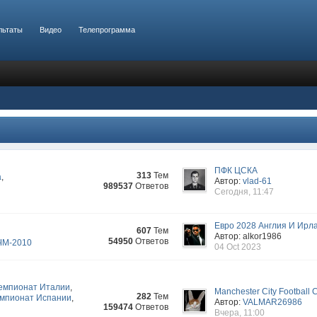
льтаты
Видео
Телепрограмма
ПФК ЦСКА
313
Тем
а
,
Автор:
vlad-61
989537
Ответов
Сегодня, 11:47
Евро 2028 Англия И Ирл
607
Тем
Автор: alkor1986
54950
Ответов
ЧМ-2010
04 Oct 2023
емпионат Италии
,
Manchester City Football 
282
Тем
мпионат Испании
,
Автор:
VALMAR26986
159474
Ответов
Вчера, 11:00