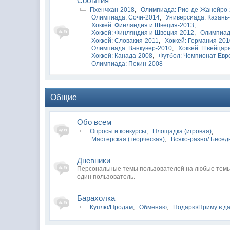
Cобытия
Пхенчхан-2018
,
Олимпиада: Рио-де-Жанейро
Олимпиада: Сочи-2014
,
Универсиада: Казань
Хоккей: Финляндия и Швеция-2013
,
Хоккей: Финляндия и Швеция-2012
,
Олимпиад
Хоккей: Словакия-2011
,
Хоккей: Германия-20
Олимпиада: Ванкувер-2010
,
Хоккей: Швейцар
Хоккей: Канада-2008
,
Футбол: Чемпионат Евр
Олимпиада: Пекин-2008
Общие
Обо всем
Опросы и конкурсы
,
Площадка (игровая)
,
Мастерская (творческая)
,
Всяко-разно/ Бесед
Дневники
Персональные темы пользователей на любые темы
один пользователь.
Барахолка
Куплю/Продам
,
Обменяю
,
Подарю/Приму в д