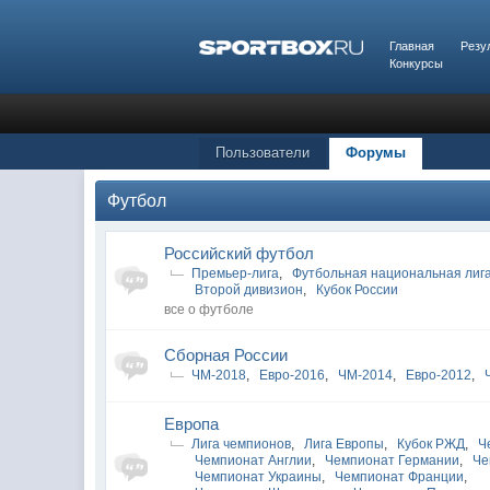
Главная
Резу
Конкурсы
Пользователи
Форумы
Футбол
Российский футбол
Премьер-лига
,
Футбольная национальная лиг
Второй дивизион
,
Кубок России
все о футболе
Сборная России
ЧМ-2018
,
Евро-2016
,
ЧМ-2014
,
Евро-2012
,
Европа
Лига чемпионов
,
Лига Европы
,
Кубок РЖД
,
Ч
Чемпионат Англии
,
Чемпионат Германии
,
Че
Чемпионат Украины
,
Чемпионат Франции
,