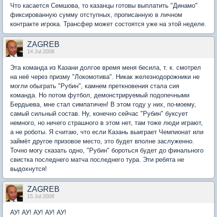
Что касается Семшова, то казанцы готовы выплатить "Динамо"
фиксированную сумму отступных, прописанную в личном
контракте игрока. Трансфер может состоятся уже на этой неделе.
ZAGREB
14 Jul 2008
Эта команда из Казани долгое время меня бесила, т. к. смотрел
на неё через призму "Локомотива". Никак железнодорожники не
могли обыграть "Рубин", камнем преткновения стала сия
команда. Но потом футбол, демонстрируемый подопечными
Бердыева, мне стал симпатичен! В этом году у них, по-моему,
самый сильный состав. Ну, конечно сейчас "Рубин" буксует
немного, но ничего страшного в этом нет, там тоже люди играют,
а не роботы. Я считаю, что если Казань выиграет Чемпионат или
займёт другое призовое место, это будет вполне заслуженно.
Точно могу сказать одно, "Рубин" бороться будет до финального
свистка последнего матча последнего тура. Эти ребята не
выдохнутся!
ZAGREB
15 Jul 2008
АУ! АУ! АУ! АУ! АУ!