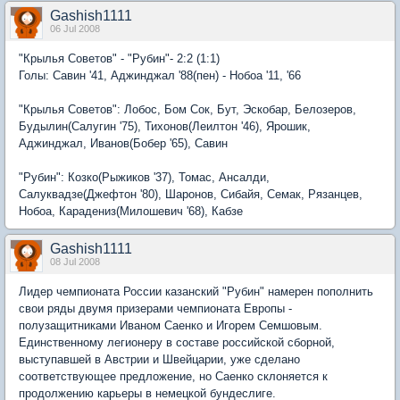
Gashish1111
06 Jul 2008
"Крылья Советов" - "Рубин"- 2:2 (1:1)
Голы: Савин '41, Аджинджал '88(пен) - Нобоа '11, '66
"Крылья Советов": Лобос, Бом Сок, Бут, Эскобар, Белозеров,
Будылин(Салугин '75), Тихонов(Леилтон '46), Ярошик,
Аджинджал, Иванов(Бобер '65), Савин
"Рубин": Козко(Рыжиков '37), Томас, Ансалди,
Салуквадзе(Джефтон '80), Шаронов, Сибайя, Семак, Рязанцев,
Нобоа, Карадениз(Милошевич '68), Кабзе
Gashish1111
08 Jul 2008
Лидер чемпионата России казанский "Рубин" намерен пополнить
свои ряды двумя призерами чемпионата Европы -
полузащитниками Иваном Саенко и Игорем Семшовым.
Единственному легионеру в составе российской сборной,
выступавшей в Австрии и Швейцарии, уже сделано
соответствующее предложение, но Саенко склоняется к
продолжению карьеры в немецкой бундеслиге.