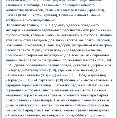
никак не предполагался как триумфальный. Существенные
изменения в команде, связанные с приходом большого
количества легионеров, таких как Калисто и Рони (Бразилия),
Сибайя (ЮАР), Скотти (Уругвай), Новотны и Чижека (Чехия),
воспринимались неоднозначно.
Но главному тренеру К. Б. Бердыеву удалось объединить
мастеров из дальнего зарубежья с перспективными российскими
футболистами, которым было что доказывать в футболе. Именно
этот сезон стал звёздным для таких игроков как Козко, Шаронов,
Бояринцев, Коновалов, Синёв, Фёдоров, раскрывшим новые грани
своего таланта. В результате получился игровой ансамбль,
способный совершенно неожиданно для всех решать серьёзные
задачи.Начался сезон разгромным поражением в гостях от ЦСКА
(0:4). Далее последовали первая победа, добытая в упорной игре
с «Торпедо-Металлургом» (1:0), удачные игры на выезде с
«Крыльями Советов» (0:0) и «Динамо» (0:0). Победы дома над
«Торпедо» (3:1) и «Спартаком» (1:0) обозначили место «Рубина» в
середине турнирной таблицы. Затем последовали 10 матчей без
поражений, которые вознесли казанцев на 2-е место. Но серия
неудачных игр и серьёзная травма основного голкипера Сергея
Козко привели к ряду потерь. Самым обидным стало поражение
дома от питерского «Зенита», после чего «Рубин» опустился на
5-е место. Перед тремя заключительными играми сезона дома с
«Крыльями Советов», на выезде с «Торпедо-Металлургом» и