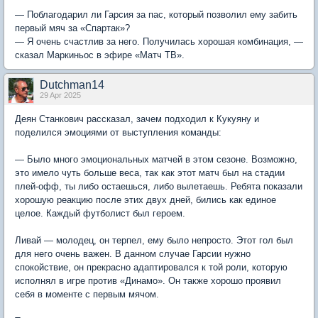
— Поблагодарил ли Гарсия за пас, который позволил ему забить
первый мяч за «Спартак»?
— Я очень счастлив за него. Получилась хорошая комбинация, —
сказал Маркиньос в эфире «Матч ТВ».
Dutchman14
29 Apr 2025
Деян Станкович рассказал, зачем подходил к Кукуяну и
поделился эмоциями от выступления команды:
— Было много эмоциональных матчей в этом сезоне. Возможно,
это имело чуть больше веса, так как этот матч был на стадии
плей‑офф, ты либо остаешься, либо вылетаешь. Ребята показали
хорошую реакцию после этих двух дней, бились как единое
целое. Каждый футболист был героем.
Ливай — молодец, он терпел, ему было непросто. Этот гол был
для него очень важен. В данном случае Гарсии нужно
спокойствие, он прекрасно адаптировался к той роли, которую
исполнял в игре против «Динамо». Он также хорошо проявил
себя в моменте с первым мячом.