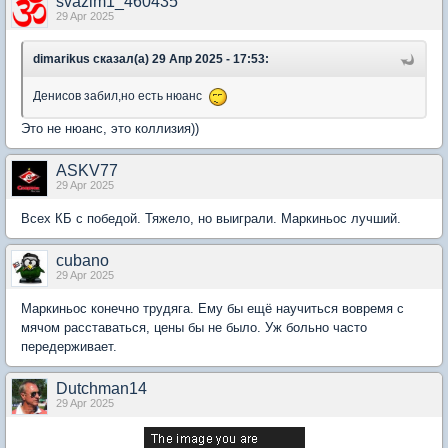
svazlm1_460435
29 Apr 2025
dimarikus сказал(а) 29 Апр 2025 - 17:53:
Денисов забил,но есть нюанс
Это не нюанс, это коллизия))
ASKV77
29 Apr 2025
Всех КБ с победой. Тяжело, но выиграли. Маркиньос лучший.
cubano
29 Apr 2025
Маркиньос конечно трудяга. Ему бы ещё научиться вовремя с
мячом расставаться, цены бы не было. Уж больно часто
передерживает.
Dutchman14
29 Apr 2025