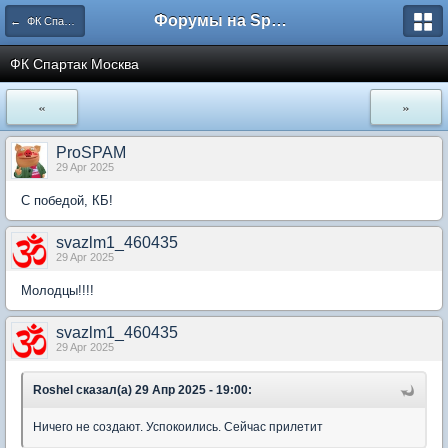
Форумы на Sportbox.ru
← ФК Спартак Москва
ФК Спартак Москва
«
»
ProSPAM
29 Apr 2025
С победой, КБ!
svazlm1_460435
29 Apr 2025
Молодцы!!!!
svazlm1_460435
29 Apr 2025
Roshel сказал(а) 29 Апр 2025 - 19:00:
Ничего не создают. Успокоились. Сейчас прилетит