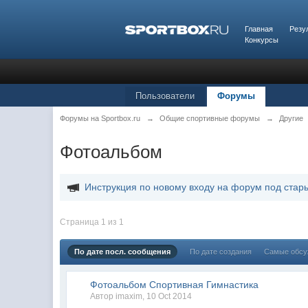
Главная
Резу
Конкурсы
Пользователи
Форумы
Форумы на Sportbox.ru
→
Общие спортивные форумы
→
Другие
Фотоальбом
Инструкция по новому входу на форум под стар
Страница 1 из 1
По дате посл. сообщения
По дате создания
Самые обс
Фотоальбом Спортивная Гимнастика
Автор
imaxim
,
10 Oct 2014