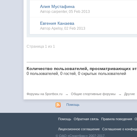
Алия Мустафина
Автор
carpenter
,
05 Feb 2013
Евгения Канаева
Автор
Apelsy
,
02 Feb 2013
Страница 1 из 1
Количество пользователей, просматривающих эт
0 пользователей, 0 гостей, 0 скрытых пользователей
Форумы на Sportbox.ru
→
Общие спортивные форумы
→
Другие
Помощь
Помощь
Обратная связь
Правила повeдения
О
Лицензионное соглашение
Соглашение о конфид
© ОАО «Спортбокс» 2007-2017.