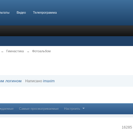
льтаты
Видео
Телепрограмма
→
Гимнастика
→
Фотоальбом
ым логином
Написано
imaxim
уждаемые
Самые просматриваемые
Настроить
16285