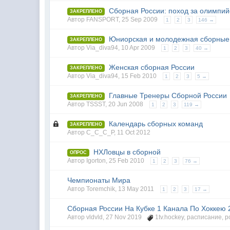
Сборная России: поход за олимпий
ЗАКРЕПЛЕНО
Автор
FANSPORT
,
25 Sep 2009
1
2
3
146 →
Юниорская и молодежная сборные 
ЗАКРЕПЛЕНО
Автор
Via_diva94
,
10 Apr 2009
1
2
3
40 →
Женская сборная России
ЗАКРЕПЛЕНО
Автор
Via_diva94
,
15 Feb 2010
1
2
3
5 →
Главные Тренеры Сборной России
ЗАКРЕПЛЕНО
Автор
TSSST
,
20 Jun 2008
1
2
3
119 →
Календарь сборных команд
ЗАКРЕПЛЕНО
Автор
C_C_C_P
,
11 Oct 2012
НХЛовцы в сборной
ОПРОС
Автор
Igorton
,
25 Feb 2010
1
2
3
76 →
Чемпионаты Мира
Автор
Toremchik
,
13 May 2011
1
2
3
17 →
Сборная России На Кубке 1 Канала По Хоккею 
Автор
vldvld
,
27 Nov 2019
1tv.hockey
,
расписание
,
р