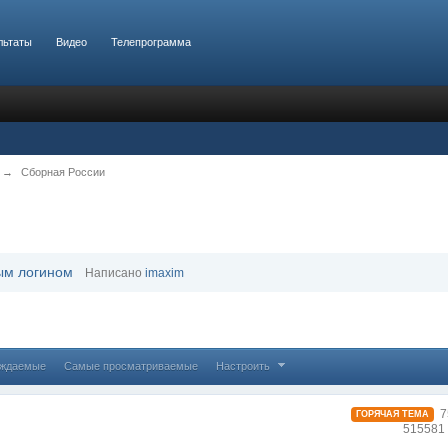
льтаты
Видео
Телепрограмма
→
Сборная России
ым логином
Написано
imaxim
уждаемые
Самые просматриваемые
Настроить
7
ГОРЯЧАЯ ТЕМА
515581