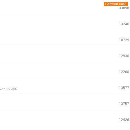
ГОРЯЧАЯ ТЕМА
133898
13246
10729
12930
12260
13577
сии по хок
13757
12426