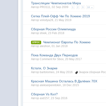
Трансляции Чемпионатов Мира
Автор
PRO111
,
02 Sep 2009
1
2
3
16 →
Сетка Плей-Офф Чм По Хоккею 2019
Автор
volodya28
,
21 May 2019
Сборная России Олимпиада
Автор
shiek
,
23 Feb 2018
Чемпионат Европы По Хоккею
ОПРОС
Автор
aleshon
,
01 Jan 2018
Пока Команда Двух Периодов
Автор
Comment for Sbox
,
20 May 2017
Кстати, О Знарке
Автор
bartolomeo
,
24 May 2016
Знарок сборная Рос
Красная Машина Осталась В Далёких 70Х
Автор
alekseiperetokin
,
18 Dec 2015
Сборная Vs Кхл?
Автор
asd157
,
23 Sep 2016