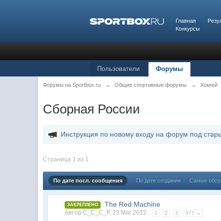
Главная
Резу
Конкурсы
Пользователи
Форумы
Форумы на Sportbox.ru
→
Общие спортивные форумы
→
Хоккей
Сборная России
Инструкция по новому входу на форум под стар
Страница 1 из 1
По дате посл. сообщения
По дате создания
Самые обс
The Red Machine
ЗАКРЕПЛЕНО
Автор
C_C_C_P
,
23 Mar 2012
1
2
3
377 →