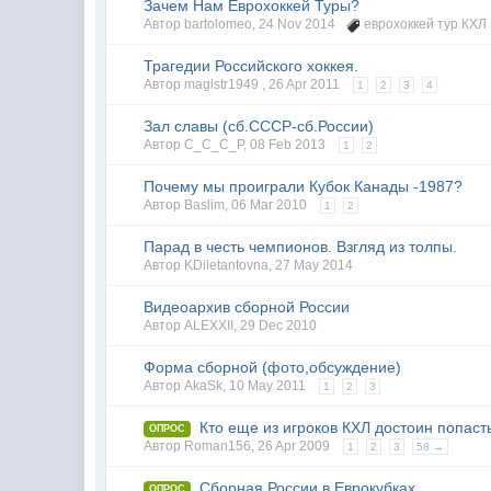
Зачем Нам Еврохоккей Туры?
Автор
bartolomeo
,
24 Nov 2014
еврохоккей тур КХЛ
Трагедии Российского хоккея.
Автор magistr1949 ,
26 Apr 2011
1
2
3
4
Зал славы (сб.СССР-сб.России)
Автор
C_C_C_P
,
08 Feb 2013
1
2
Почему мы проиграли Кубок Канады -1987?
Автор
Baslim
,
06 Mar 2010
1
2
Парад в честь чемпионов. Взгляд из толпы.
Автор
KDiletantovna
,
27 May 2014
Видеоархив сборной России
Автор
ALEXXII
,
29 Dec 2010
Форма сборной (фото,обсуждение)
Автор
AkaSk
,
10 May 2011
1
2
3
Кто еще из игроков КХЛ достоин попаст
ОПРОС
Автор
Roman156
,
26 Apr 2009
1
2
3
58 →
Сборная России в Еврокубках
ОПРОС