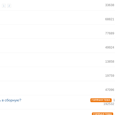
33638
1
2
68821
77689
49924
13858
19759
47096
ь в сборную?
1
ГОРЯЧАЯ ТЕМА
192532
ГОРЯЧАЯ ТЕМА