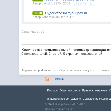
Автор
davis36
,
31 Oct 2008
1
2
3
21 →
Судейство на турнирах IIHF
ОПРОС
Автор
Vanesska
,
02 Jan 2012
Страница 1 из 1
Количество пользователей, просматривающих эт
0 пользователей, 2 гостей, 0 скрытых пользователей
Форумы на Sportbox.ru
→
Общие спортивные форумы
→
Хоккей
Помощь
Помощь
Обратная связь
Правила повeдения
О
Лицензионное соглашение
Соглашение о конфид
© ОАО «Спортбокс» 2007-2017.
Для лиц старше 16 лет