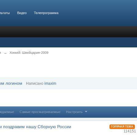
льтаты
Видео
Телепрограмма
я
→
Хоккей: Швейцария-2009
ым логином
Написано
imaxim
уждаемые
Самые просматриваемые
Настроить
и поздравим нашу Сборную России
ГОРЯЧАЯ ТЕМА
114151