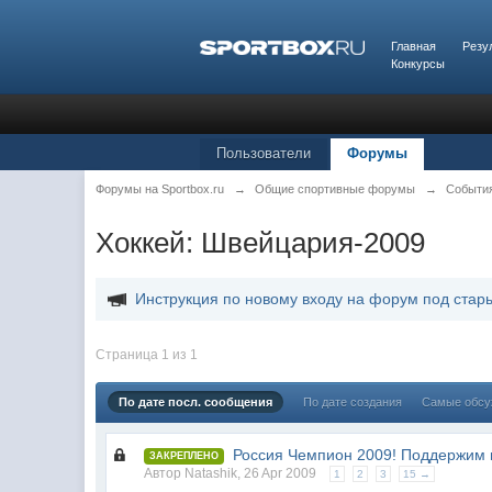
Главная
Резу
Конкурсы
Пользователи
Форумы
Форумы на Sportbox.ru
→
Общие спортивные форумы
→
Cобыти
Хоккей: Швейцария-2009
Инструкция по новому входу на форум под стар
Страница 1 из 1
По дате посл. сообщения
По дате создания
Самые обс
Россия Чемпион 2009! Поддержим 
ЗАКРЕПЛЕНО
Автор
Natashik
,
26 Apr 2009
1
2
3
15 →