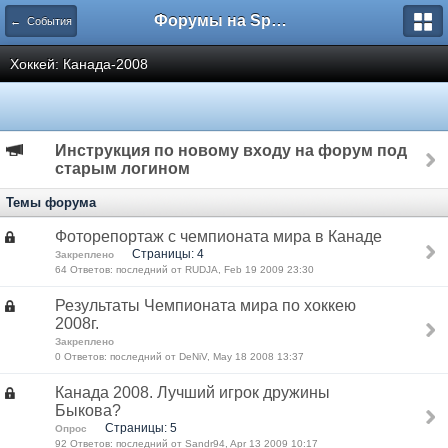
Форумы на Sportbox.ru
← Cобытия
Хоккей: Канада-2008
Инструкция по новому входу на форум под
старым логином
Темы форума
Фоторепортаж с чемпионата мира в Канаде
Страницы: 4
Закреплено
64 Ответов: последний от RUDJA, Feb 19 2009 23:30
Результаты Чемпионата мира по хоккею
2008г.
Закреплено
0 Ответов: последний от DeNiV, May 18 2008 13:37
Канада 2008. Лучший игрок дружины
Быкова?
Страницы: 5
Опрос
92 Ответов: последний от Sandr94, Apr 13 2009 10:17