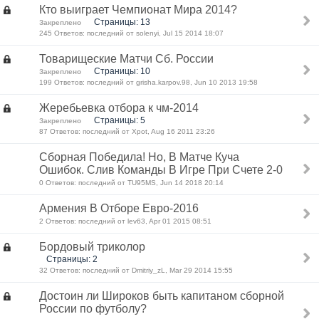
Кто выиграет Чемпионат Мира 2014?
Страницы: 13
Закреплено
245 Ответов: последний от solenyi, Jul 15 2014 18:07
Товарищеские Матчи Сб. России
Страницы: 10
Закреплено
199 Ответов: последний от grisha.karpov.98, Jun 10 2013 19:58
Жеребьевка отбора к чм-2014
Страницы: 5
Закреплено
87 Ответов: последний от Xpot, Aug 16 2011 23:26
Сборная Победила! Но, В Матче Куча
Ошибок. Слив Команды В Игре При Счете 2-0
0 Ответов: последний от TU95MS, Jun 14 2018 20:14
Армения В Отборе Евро-2016
2 Ответов: последний от lev63, Apr 01 2015 08:51
Бордовый триколор
Страницы: 2
32 Ответов: последний от Dmitriy_zL, Mar 29 2014 15:55
Достоин ли Широков быть капитаном сборной
России по футболу?