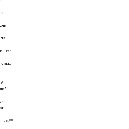
,
ты
.
али
али
.
ленной
лены...
,
а!
ало?
ло,
ак.
"
як!!!!!!!