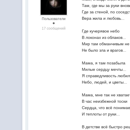
Там, где мы за руки вновь
Где за стеной, по соседс
Вера жила и любовь...
Пользователи
17 сообщений
Где кучерявое небо
В локонах из облаков...
Мир там обманчивым не 
Не было зла и врагов...
Мама, я там позабыла
Милые сердцу мечты...
Я справедливость любил
Небо, людей, и цветы...
Мама, мне так не хватае
В час неизбежной тоски
Сердца, что всё понимае
И теплоты от руки...
В детстве всё быстро ре