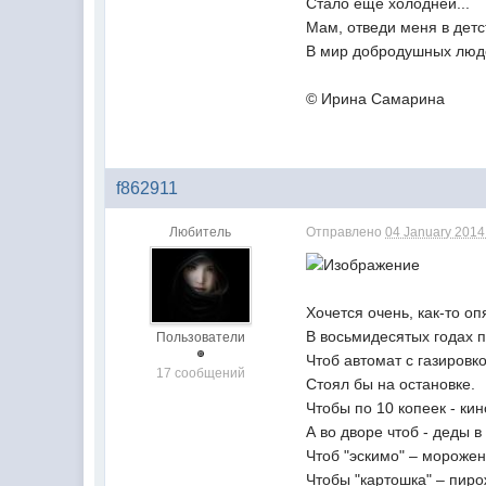
Стало ещё холодней...
Мам, отведи меня в детс
В мир добродушных люде
© Ирина Самарина
f862911
Любитель
Отправлено
04 January 2014 
Хочется очень, как-то оп
В восьмидесятых годах 
Пользователи
Чтоб автомат с газировк
17 сообщений
Стоял бы на остановке.
Чтобы по 10 копеек - кин
А во дворе чтоб - деды в
Чтоб "эскимо" – мороже
Чтобы "картошка" – пиро