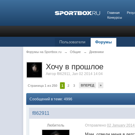
Главная
Резу
Конкурсы
Пользователи
Форумы
Форумы на Sportbox.ru
→
Общие
→
Дневники
Хочу в прошлое
Автор
f862911
,
Jan 02 2014 14:04
ВПЕРЕД
»
Страница 1 из 250
1
2
3
Сообщений в теме: 4996
f862911
Любитель
Отправлено
02 January 2014 
Мам, отведи меня в детс