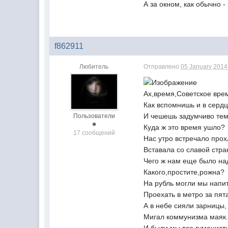
А за окном, как обычно - 
f862911
Любитель
Отправлено
05 January 2014 
Ах,время,Советское врем
Как вспомнишь и в сердц
И чешешь задумчиво тем
Пользователи
Куда ж это время ушло?
17 сообщений
Нас утро встречало прох
Вставала со славой стра
Чего ж нам еще было на
Какого,простите,рожна?
На рубль могли мы напит
Проехать в метро за пята
А в небе сияли зарницы,
Мигал коммунизма маяк.
И были мы все гуманист