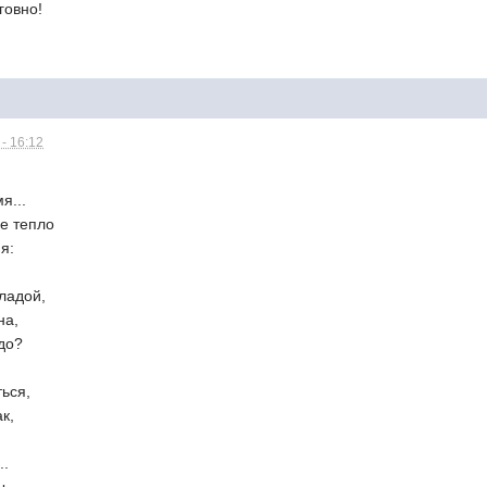
говно!
- 16:12
я...
е тепло
я:
ладой,
на,
до?
ься,
к,
..
ы,