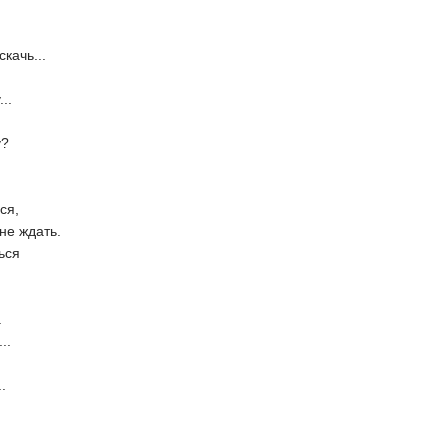
качь...
..
у?
ся,
не ждать.
ься
.
..
.