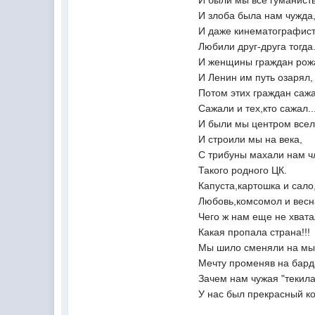
И злоба была нам чужда
И даже кинематографис
Любили друг-друга тогда
И женщины граждан рож
И Ленин им путь озарял,
Потом этих граждан саж
Сажали и тех,кто сажал..
И были мы центром все
И строили мы на века,
С трибуны махали нам ч
Такого родного ЦК.
Капуста,картошка и сало
Любовь,комсомол и весн
Чего ж нам еще не хват
Какая пропала страна!!!
Мы шило сменяли на мы
Мечту променяв на бард
Зачем нам чужая "текила
У нас был прекрасный конь