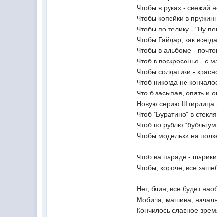
Чтобы в руках - свежий 
Чтобы копейки в пружин
Чтобы по телику - "Ну по
Чтобы Гайдар, как всегд
Чтобы в альбоме - почт
Чтоб в воскресенье - с 
Чтобы солдатики - красн
Чтоб никогда не кончалос
Что б засыпая, опять и о
Новую серию Штирлица 
Чтоб "Буратино" в стекл
Чтоб по рублю "бубльгум
Чтобы модельки на полке
Чтоб на параде - шарики
Чтобы, короче, все заше
Нет, блин, все будет нао
Мобила, машина, началь
Кончилось славное врем