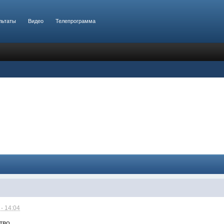
льтаты
Видео
Телепрограмма
- 14:04
тво,