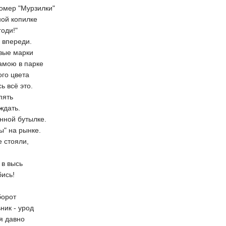
номер "Мурзилки"
ной копилке
годи!"
а впереди.
овые марки
мамою в парке
ого цвета
ь всё это.
пять
ждать.
янной бутылке.
ы" на рынке.
 стояли,
 в высь
бись!
борот
ник - урод
я давно