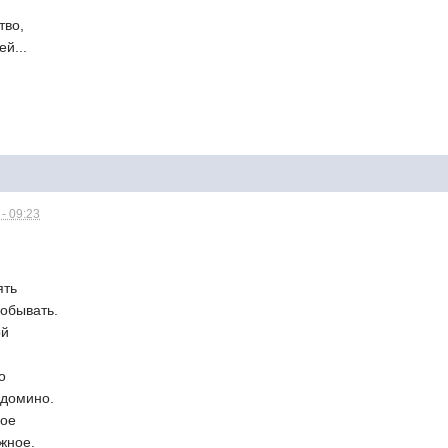
тво,
й...
- 09:23
ять
побывать.
ой
о
 домино.
ное
жное.