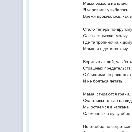
Мама бежала на плач...
Я через миг улыбалась...
Время промчалось, как вс
Стало теперь по-другому.
Слёзы скрываю, молчу...
Где та тропиночка к дом
Мама, я в детство хочу...
Верить в людей, улыбать
Страшных предательств 
С близкими не расстават
И не бояться летать...
Мама, стираются грани..
Счастливы только на вид.
Мы остаёмся в капкане
Сложенных в душу обид..
Но от обид не согреться.