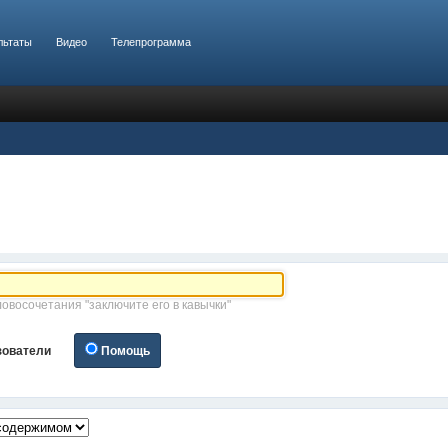
льтаты
Видео
Телепрограмма
ловосочетания "заключите его в кавычки"
зователи
Помощь