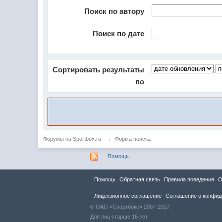
Поиск по автору
Поиск по дате
Сортировать результаты
по
Форумы на Sportbox.ru
→
Форма поиска
Помощь
Помощь
Обратная связь
Правила повeдения
О
Лицензионное соглашение
Соглашение о конфид
© ОАО «Спортбокс» 2007-2017.
Для лиц старше 16 лет