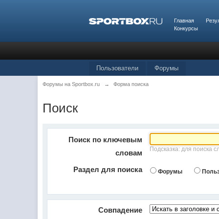
Главная
Резу
Конкурсы
Пользователи
Форумы
Форумы на Sportbox.ru
→
Форма поиска
Поиск
Поиск по ключевым
Подсказка: для поиска с
словам
Раздел для поиска
Форумы
Поль
Совпадение