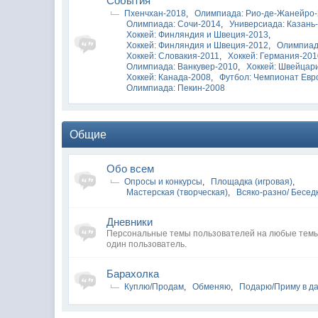
Cобытия
Пхенчхан-2018
,
Олимпиада: Рио-де-Жанейро
Олимпиада: Сочи-2014
,
Универсиада: Казань
Хоккей: Финляндия и Швеция-2013
,
Хоккей: Финляндия и Швеция-2012
,
Олимпиад
Хоккей: Словакия-2011
,
Хоккей: Германия-20
Олимпиада: Ванкувер-2010
,
Хоккей: Швейцар
Хоккей: Канада-2008
,
Футбол: Чемпионат Евр
Олимпиада: Пекин-2008
Общие
Обо всем
Опросы и конкурсы
,
Площадка (игровая)
,
Мастерская (творческая)
,
Всяко-разно/ Бесед
Дневники
Персональные темы пользователей на любые темы
один пользователь.
Барахолка
Куплю/Продам
,
Обменяю
,
Подарю/Приму в д