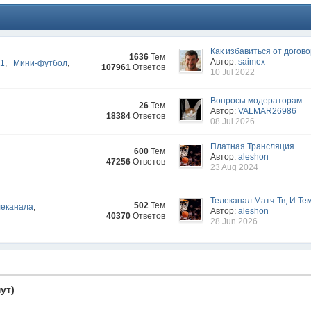
Как избавиться от догово
1636
Тем
Автор:
saimex
-1
,
Мини-футбол
,
107961
Ответов
10 Jul 2022
Вопросы модераторам
26
Тем
Автор:
VALMAR26986
18384
Ответов
08 Jul 2026
Платная Трансляция
600
Тем
Автор:
aleshon
47256
Ответов
23 Aug 2024
Телеканал Матч-Тв, И Тем
502
Тем
леканала
,
Автор:
aleshon
40370
Ответов
28 Jun 2026
ут)