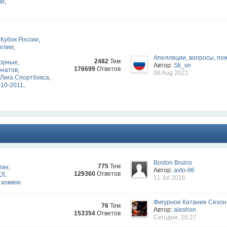
ии
,
Кубок России
,
нглии
,
Апелляции, вопросы, по
2482
Тем
орные
,
Автор:
Sti_sn
176699
Ответов
онатов
,
06 Aug 2021
Лига Спортбокса
,
010-2011
,
Boston Bruins
775
Тем
гие
,
Автор:
avto-96
129360
Ответов
ХЛ
,
11 Jul 2026
 хоккею
Фигурное Катание Сезон
76
Тем
Автор:
aleshon
153354
Ответов
Сегодня, 16:27