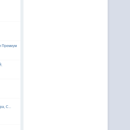
и Премиум
Й.
а, С...