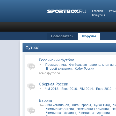
Главная
Резу
Конкурсы
Пользователи
Форумы
Футбол
Российский футбол
Премьер-лига
,
Футбольная национальная лиг
Второй дивизион
,
Кубок России
все о футболе
Сборная России
ЧМ-2018
,
Евро-2016
,
ЧМ-2014
,
Евро-2012
,
Европа
Лига чемпионов
,
Лига Европы
,
Кубок РЖД
,
Ч
Чемпионат Англии
,
Чемпионат Германии
,
Че
Чемпионат Украины
,
Чемпионат Франции
,