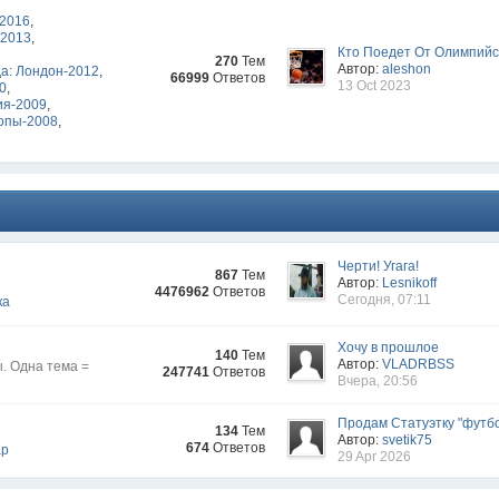
-2016
,
-2013
,
Кто Поедет От Олимпийск
270
Тем
Автор:
aleshon
а: Лондон-2012
,
66999
Ответов
13 Oct 2023
10
,
ия-2009
,
опы-2008
,
Черти! Угага!
867
Тем
Автор:
Lesnikoff
4476962
Ответов
Сегодня, 07:11
ка
Хочу в прошлое
140
Тем
Автор:
VLADRBSS
. Одна тема =
247741
Ответов
Вчера, 20:56
Продам Статуэтку "футбо
134
Тем
Автор:
svetik75
674
Ответов
ар
29 Apr 2026