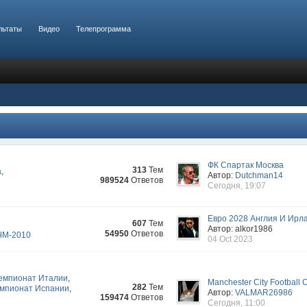
льтаты
Видео
Телепрограмма
ФК Спартак Москва
313
Тем
а
,
Автор:
Dutchman14
989524
Ответов
Сегодня, 19:07
Евро 2028 Англия И Ирл
607
Тем
Автор: alkor1986
54950
Ответов
ЧМ-2010
04 Oct 2023
емпионат Италии
,
Manchester City Football 
282
Тем
мпионат Испании
,
Автор:
VALMAR26986
159474
Ответов
Сегодня, 11:00