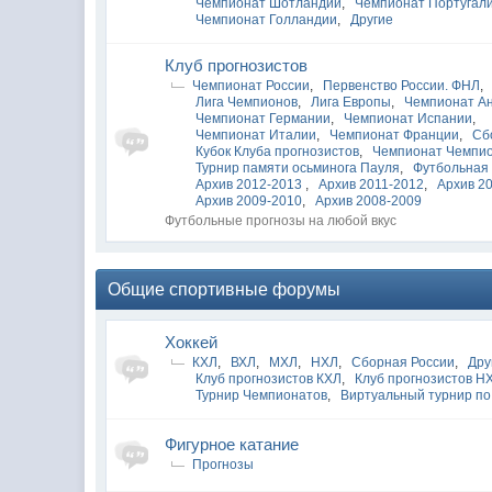
Чемпионат Шотландии
,
Чемпионат Португал
Чемпионат Голландии
,
Другие
Клуб прогнозистов
Чемпионат России
,
Первенство России. ФНЛ
,
Лига Чемпионов
,
Лига Европы
,
Чемпионат А
Чемпионат Германии
,
Чемпионат Испании
,
Чемпионат Италии
,
Чемпионат Франции
,
Сб
Кубок Клуба прогнозистов
,
Чемпионат Чемпи
Турнир памяти осьминога Пауля
,
Футбольная 
Архив 2012-2013
,
Архив 2011-2012
,
Архив 2
Архив 2009-2010
,
Архив 2008-2009
Футбольные прогнозы на любой вкус
Общие спортивные форумы
Хоккей
КХЛ
,
ВХЛ
,
МХЛ
,
НХЛ
,
Сборная России
,
Дру
Клуб прогнозистов КХЛ
,
Клуб прогнозистов Н
Турнир Чемпионатов
,
Виртуальный турнир по
Фигурное катание
Прогнозы