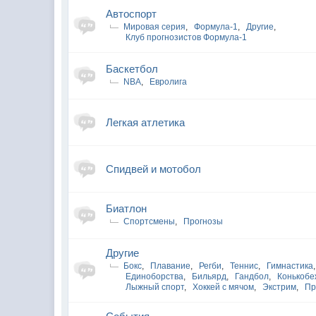
Автоспорт
Мировая серия
,
Формула-1
,
Другие
,
Клуб прогнозистов Формула-1
Баскетбол
NBA
,
Евролига
Легкая атлетика
Спидвей и мотобол
Биатлон
Спортсмены
,
Прогнозы
Другие
Бокс
,
Плавание
,
Регби
,
Теннис
,
Гимнастика
,
Единоборства
,
Бильярд
,
Гандбол
,
Конькобе
Лыжный спорт
,
Хоккей с мячом
,
Экстрим
,
Пр