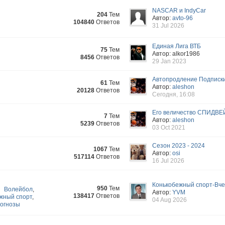
NASCAR и IndyCar
204
Тем
Автор:
avto-96
104840
Ответов
31 Jul 2026
Единая Лига ВТБ
75
Тем
Автор: alkor1986
8456
Ответов
29 Jan 2023
Автопродление Подписк
61
Тем
Автор:
aleshon
20128
Ответов
Сегодня, 16:08
Его величество СПИДВЕ
7
Тем
Автор:
aleshon
5239
Ответов
03 Oct 2021
Сезон 2023 - 2024
1067
Тем
Автор:
osi
517114
Ответов
16 Jul 2026
Конькобежный спорт-Вчер
950
Тем
Волейбол
,
Автор:
YVM
138417
Ответов
жный спорт
,
04 Aug 2026
огнозы