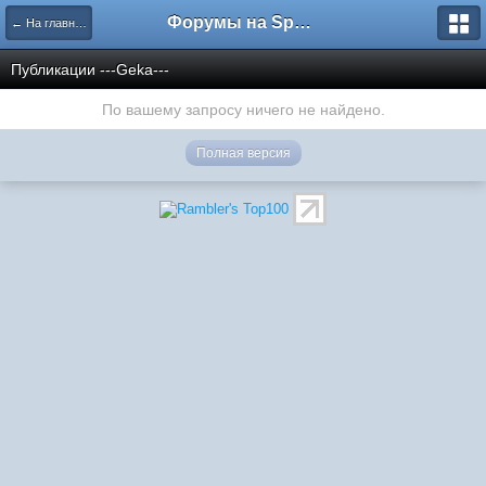
Форумы на Sportbox.ru
← На главную
Публикации ---Geka---
По вашему запросу ничего не найдено.
Полная версия