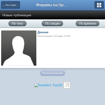
Форумы на Sportbox.ru
← На главную
Новые публикации
По типу
По секции
По времени
Денник
Регистрация: Сегодня, 11:06
Полная версия