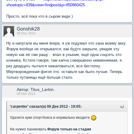
showtopic=839&view=findpost&p=850960425
Просто, всё пока что в сыром виде )
Gonshik28
09 Dec 2012
Ну и напугали вы меня вчера, я уж подумал что хана моему акку.
Форум вообще не открывался, как будто закрыли, увидев эту
новую как её там рашу... впал в уныние, ещё одна соцсеть это
клиника. Кстати говоря, там капча совершенно невменяемая, я
раз двадцать пытался нажаловаться, все бестолку.
Мертворожденная фигня это. оставьте как было лучше. Теперь
только путаницы ещё больше стало.
Автор: Titus_Larkin.
09 Dec 2012
'carpenter' сказал(а) 06 Дек 2012 - 19:05:
Удалите куки спортбокса и нормально входите
Не нужно паниковать.
Форум только на стадии