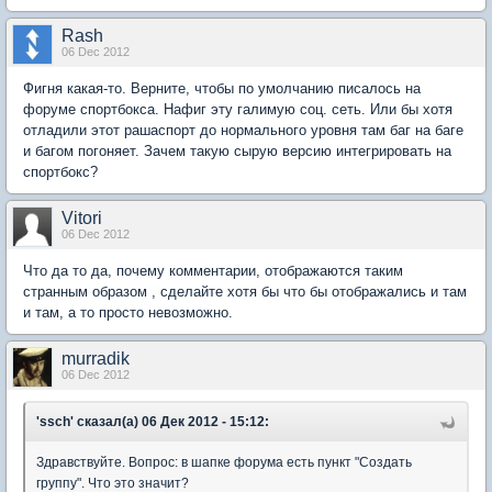
Rash
06 Dec 2012
Фигня какая-то. Верните, чтобы по умолчанию писалось на
форуме спортбокса. Нафиг эту галимую соц. сеть. Или бы хотя
отладили этот рашаспорт до нормального уровня там баг на баге
и багом погоняет. Зачем такую сырую версию интегрировать на
спортбокс?
Vitori
06 Dec 2012
Что да то да, почему комментарии, отображаются таким
странным образом , сделайте хотя бы что бы отображались и там
и там, а то просто невозможно.
murradik
06 Dec 2012
'ssch' сказал(а) 06 Дек 2012 - 15:12:
Здравствуйте. Вопрос: в шапке форума есть пункт "Создать
группу". Что это значит?