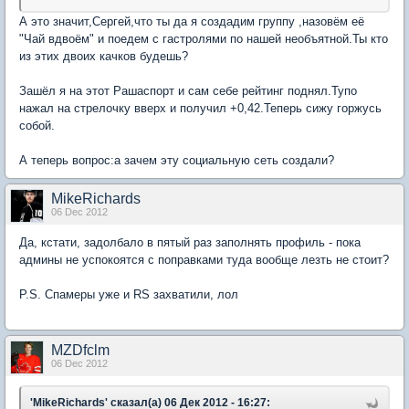
А это значит,Сергей,что ты да я создадим группу ,назовём её
"Чай вдвоём" и поедем с гастролями по нашей необъятной.Ты кто
из этих двоих качков будешь?
Зашёл я на этот Рашаспорт и сам себе рейтинг поднял.Тупо
нажал на стрелочку вверх и получил +0,42.Теперь сижу горжусь
собой.
А теперь вопрос:а зачем эту социальную сеть создали?
MikeRichards
06 Dec 2012
Да, кстати, задолбало в пятый раз заполнять профиль - пока
админы не успокоятся с поправками туда вообще лезть не стоит?
P.S. Спамеры уже и RS захватили, лол
MZDfclm
06 Dec 2012
'MikeRichards' сказал(а) 06 Дек 2012 - 16:27: