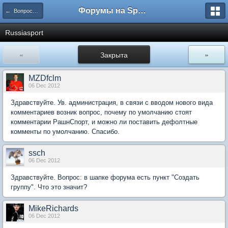
Форумы на Sportbox.ru
← Вопросы к администрации
Russiasport
«
Закрыта
»
MZDfclm
06 Dec 2012
Здравствуйте. Ув. администрация, в связи с вводом нового вида
комментариев возник вопрос, почему по умолчанию стоят
комментарии РашнСпорт, и можно ли поставить дефолтные
комменты по умолчанию. Спасибо.
ssch
06 Dec 2012
Здравствуйте. Вопрос: в шапке форума есть пункт "Создать
группу". Что это значит?
MikeRichards
06 Dec 2012